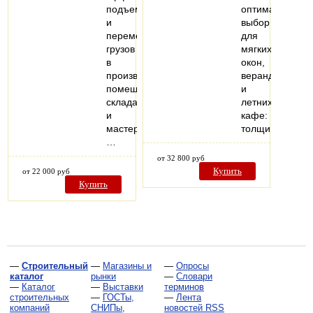
подъема
оптимальный
и
выбор
перемещения
для
грузов
мягких
в
окон,
производственных
веранд
помещениях,
и
складах
летних
и
кафе:
мастерских.
толщина…
…
от 32 800 руб
Купить
от 22 000 руб
Купить
—
Строительный
—
Магазины и
—
Опросы
каталог
рынки
—
Словари
—
Каталог
—
Выставки
терминов
строительных
—
ГОСТы,
—
Лента
компаний
СНИПы,
новостей RSS