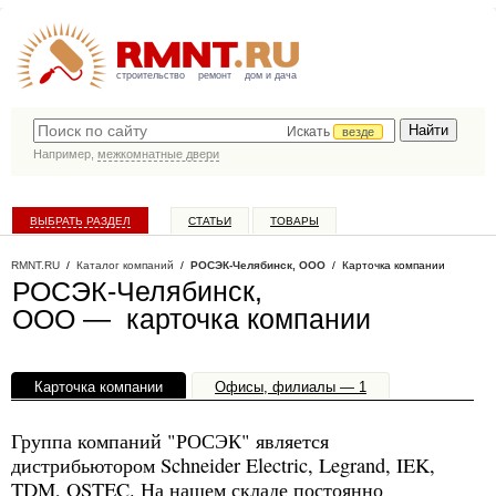
строительство
ремонт
дом и дача
Искать
везде
Например,
межкомнатные двери
ВЫБРАТЬ РАЗДЕЛ
СТАТЬИ
ТОВАРЫ
КАТАЛОГ КОМПАНИЙ
RMNT.RU
/
Каталог компаний
/
РОСЭК-Челябинск, ООО
/ Карточка компании
РОСЭК-Челябинск,
ООО — карточка компании
Карточка компании
Офисы, филиалы — 1
Группа компаний "РОСЭК" является
дистрибьютором Schneider Electric, Legrand, IEK,
TDM, OSTEC. На нашем складе постоянно