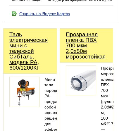
Открыть на Яндекс.Картах
Таль
Прозрачная
электрическая
пленка ПВХ
мини с
700 мкм
тележкой
2,0х50м
СибТаль,
морозостойкая
модель PA,
600/1200КГ
Прозрачная
морозостойкая
Мини
плёнка
тали
ПВХ
передвижные
700
РА
мкм
представляют
(рулон
собой
2,0&#215;50
идеальное
м,
решение
100
для
м&#178;)
эффективного
—