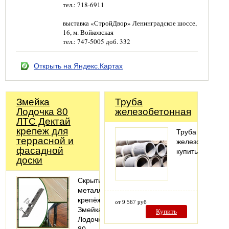
тел.: 718-6911
выставка «СтройДвор» Ленинградское шоссе,
16, м. Войковская
тел.: 747-5005 доб. 332
Открыть на Яндекс.Картах
Змейка
Труба
Лодочка 80
железобетонная
ЛТС Дектай
крепеж для
Труба
террасной и
железобетонна
фасадной
купить
доски
Скрытый
металлический
крепёж
от 9 567 руб
Змейка-
Купить
Лодочка