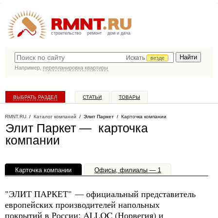
строительство
ремонт
дом и дача
Искать
везде
Например,
перепланировка квартиры
ВЫБРАТЬ РАЗДЕЛ
СТАТЬИ
ТОВАРЫ
КАТАЛОГ КОМПАНИЙ
RMNT.RU
/
Каталог компаний
/
Элит Паркет
/ Карточка компании
Элит Паркет — карточка
компании
Карточка компании
Офисы, филиалы — 1
"ЭЛИТ ПАРКЕТ" — официальный представитель
европейских производителей напольных
покрытий в России: ALLOC (Норвегия) и