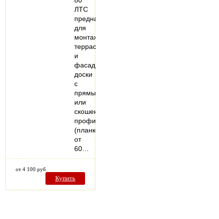
80
ЛТС
предназначен
для
монтажа
террасной
и
фасадной
доски
с
прямым
или
скошенным
профилем
(планкен)
от
60…
от 4 100 руб
Купить