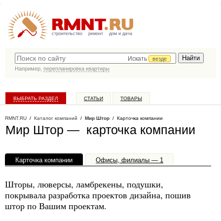
строительство
ремонт
дом и дача
Искать
везде
Например,
перепланировка квартиры
ВЫБРАТЬ РАЗДЕЛ
СТАТЬИ
ТОВАРЫ
КАТАЛОГ КОМПАНИЙ
RMNT.RU
/
Каталог компаний
/
Мир Штор
/ Карточка компании
Мир Штор — карточка компании
Карточка компании
Офисы, филиалы — 1
Шторы, люверсы, ламбрекены, подушки,
покрывала разработка проектов дизайна, пошив
штор по Вашим проектам.