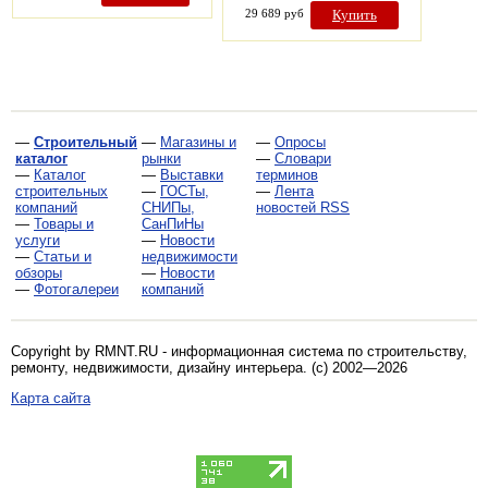
29 689 руб
Купить
—
Строительный
—
Магазины и
—
Опросы
каталог
рынки
—
Словари
—
Каталог
—
Выставки
терминов
строительных
—
ГОСТы,
—
Лента
компаний
СНИПы,
новостей RSS
—
Товары и
СанПиНы
услуги
—
Новости
—
Статьи и
недвижимости
обзоры
—
Новости
—
Фотогалереи
компаний
Copyright by RMNT.RU - информационная система по
строительству,
ремонту, недвижимости, дизайну интерьера
. (c) 2002—2026
Карта сайта