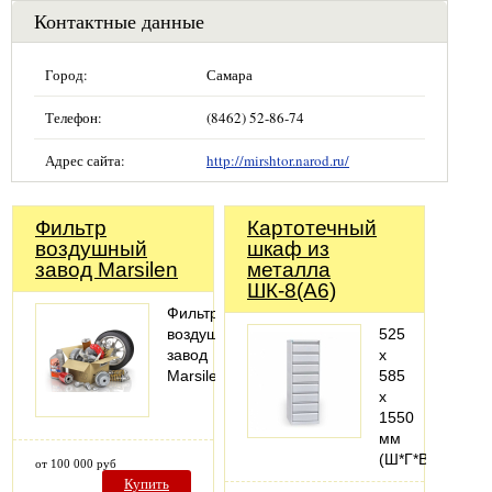
Контактные данные
Город:
Самара
Телефон:
(8462) 52-86-74
Адрес сайта:
http://mirshtor.narod.ru/
Фильтр
Картотечный
воздушный
шкаф из
завод Marsilen
металла
ШК-8(А6)
Фильтр
воздушный
525
завод
х
Marsilen
585
х
1550
мм
(Ш*Г*В)
от 100 000 руб
Купить