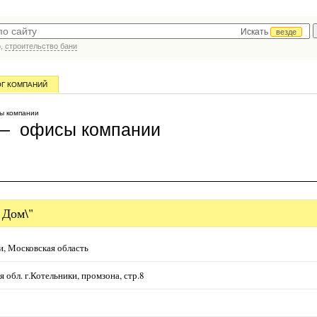
Искать
везде
р,
строительство бани
ОГ КОМПАНИЙ
 компании
 — офисы компании
 Дом\"
и, Московская область
 обл. г.Котельники, промзона, стр.8