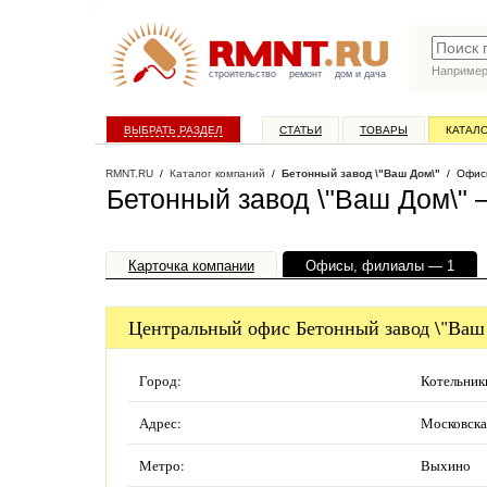
Наприме
строительство
ремонт
дом и дача
ВЫБРАТЬ РАЗДЕЛ
СТАТЬИ
ТОВАРЫ
КАТАЛ
RMNT.RU
/
Каталог компаний
/
Бетонный завод \"Ваш Дом\"
/ Офисы
Бетонный завод \"Ваш Дом\"
Карточка компании
Офисы, филиалы — 1
Центральный офис Бетонный завод \"Ваш
Город:
Котельник
Адрес:
Московская
Метро:
Выхино