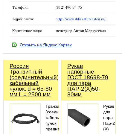
Телефон:
(812) 490-74-75
Адрес сайта:
http://www.shtukaturkasten.ru/
Контактное лицо:
менеджер Антон Маркусевич
Открыть на Яндекс.Картах
Россия
Рукав
Транзитный
напорные
(соединительный)
ГОСТ 18698-79
кабельный
для пара
чулок, d = 65-80
ПАР-2(Х)50-
мм L = 2500 мм
80мм
Транзитный
Рукав
(соединительный)
для
кабельный
пара
чулок
Пар-2
предназначен
(X)