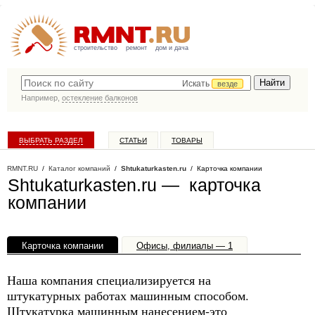
строительство
ремонт
дом и дача
Искать
везде
Например,
остекление балконов
ВЫБРАТЬ РАЗДЕЛ
СТАТЬИ
ТОВАРЫ
КАТАЛОГ КОМПАНИЙ
RMNT.RU
/
Каталог компаний
/
Shtukaturkasten.ru
/ Карточка компании
Shtukaturkasten.ru — карточка
компании
Карточка компании
Офисы, филиалы — 1
Наша компания специализируется на
штукатурных работах машинным способом.
Штукатурка машинным нанесением-это