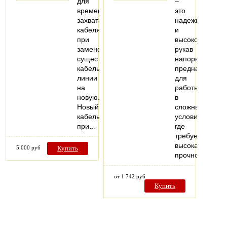
для
–
временного
это
захвата
надежный
кабеля
и
при
высококачеств
замене
рукав
существующей
напорный,
кабельной
предназначен
линии
для
на
работы
новую.
в
Новый
сложных
кабель
условиях,
при…
где
требуется
высокая
5 000 руб
Купить
прочность…
от 1 742 руб
Купить