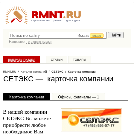
строительство
ремонт
дом и дача
Искать
везде
Например,
тепловые пушки
ВЫБРАТЬ РАЗДЕЛ
СТАТЬИ
ТОВАРЫ
КАТАЛОГ КОМПАНИЙ
RMNT.RU
/
Каталог компаний
/
СЕТЭКС
/ Карточка компании
СЕТЭКС — карточка компании
Карточка компании
Офисы, филиалы — 1
В нашей компании
СЕТЭКС Вы можете
приобрести любое
необходимое Вам