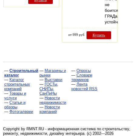
не
боится
ГРАДа!
устойчив…
от 999 руб
Купить
—
Строительный
—
Магазины и
—
Опросы
каталог
рынки
—
Словари
—
Каталог
—
Выставки
терминов
строительных
—
ГОСТы,
—
Лента
компаний
СНИПы,
новостей RSS
—
Товары и
СанПиНы
услуги
—
Новости
—
Статьи и
недвижимости
обзоры
—
Новости
—
Фотогалереи
компаний
Copyright by RMNT.RU - информационная система по
строительству,
ремонту, недвижимости, дизайну интерьера
. (c) 2002—2026