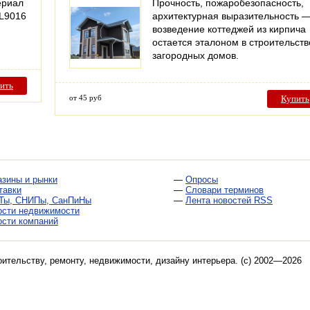
ериал
Прочность, пожаробезопасность,
AL9016
архитектурная выразительность 
возведение коттеджей из кирпича
остается эталоном в строительств
загородных домов.
ить
от 45 руб
Купить
азины и рынки
—
Опросы
тавки
—
Словари терминов
Ты, СНИПы, СанПиНы
—
Лента новостей RSS
ости недвижимости
ости компаний
оительству, ремонту, недвижимости, дизайну интерьера
. (c) 2002—2026