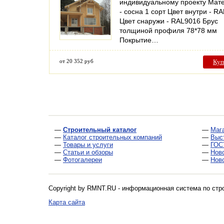
индивидуальному проекту Мат
- сосна 1 сорт Цвет внутри - R
Цвет снаружи - RAL9016 Брус
толщиной профиля 78*78 мм
Покрытие…
от 20 352 руб
Куп
—
Строительный каталог
—
Маг
—
Каталог строительных компаний
—
Выс
—
Товары и услуги
—
ГОС
—
Статьи и обзоры
—
Нов
—
Фотогалереи
—
Нов
Copyright by RMNT.RU - информационная система по
стр
Карта сайта