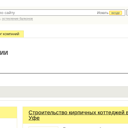
Искать
везде
р,
остекление балконов
ОГ КОМПАНИЙ
нии
Строительство кирпичных коттеджей 
Уфе