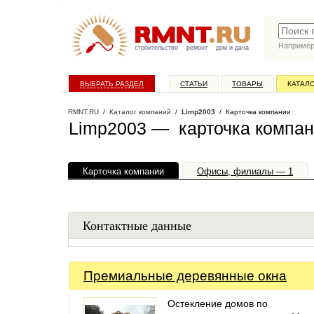
Наприме
строительство
ремонт
дом и дача
ВЫБРАТЬ РАЗДЕЛ
СТАТЬИ
ТОВАРЫ
КАТАЛ
RMNT.RU
/
Каталог компаний
/
Limp2003
/ Карточка компании
Limp2003 — карточка компа
Карточка компании
Офисы, филиалы — 1
Контактные данные
Премиальные деревянные окна
Остекление домов по