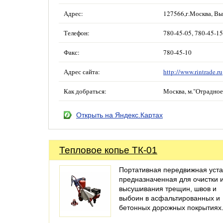
Адрес:
127566,г.Москва, Выс
Телефон:
780-45-05, 780-45-15
Факс:
780-45-10
Адрес сайта:
http://www.rintrade.ru
Как добраться:
Москва, м."Отрадное"
Открыть на Яндекс.Картах
Тепловое копье ТК-01
Портативная передвижная уста
предназначенная для очистки 
высушивания трещин, швов и
выбоин в асфальтированных и
бетонных дорожных покрытиях