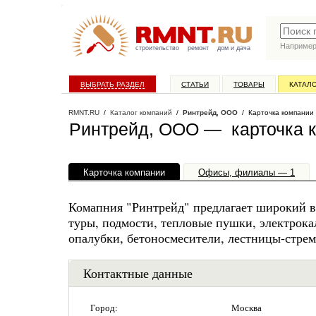
Наприме
строительство
ремонт
дом и дача
ВЫБРАТЬ РАЗДЕЛ
СТАТЬИ
ТОВАРЫ
КАТАЛ
RMNT.RU
/
Каталог компаний
/
Ринтрейд, ООО
/ Карточка компании
Ринтрейд, ООО — карточка 
Карточка компании
Офисы, филиалы — 1
Комапния "Ринтрейд" предлагает широкий в
туры, подмости, тепловые пушки, электрока
опалубки, бетоносмесители, лестницы-стрем
Контактные данные
Город:
Москва