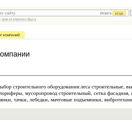
Искать
везде
р,
дом из клееного бруса
ОГ КОМПАНИЙ
компании
ыбор строительного оборудования:леса строительные, в
лориферы, мусоропровод строительный, сетка фасадная, 
янки, тачки, лебедки, мачтовые подъемники, вибротехни