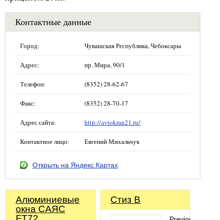
Контактные данные
Город:
Чувашская Республика, Чебоксары
Адрес:
пр. Мира, 90/1
Телефон:
(8352) 28-62-67
Факс:
(8352) 28-70-17
Адрес сайта:
http://avtokran21.ru/
Контактное лицо:
Евгений Михальчук
Открыть на Яндекс.Картах
Алюминиевые
Стиз В
окна САЯС
FT72
PreviousNext