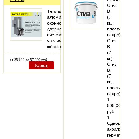
Стиз
Тёплая
В
алюминиевая
(7
оконно-
кг.,
дверная
пластиковое
система
ведро)
увеличенной
Стиз
жёсткости.
В
(7
кг.)
от 35 000 до 57 000 руб
Стиз
Купить
В
(7
кг.,
пластиковое
ведро)
1
505,00
руб
1
Однокомпонен
акриловый
герметик