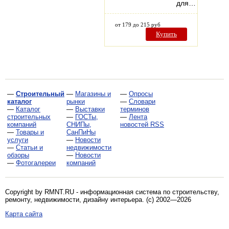
для…
от 179 до 215 руб
Купить
—
Строительный
—
Магазины и
—
Опросы
каталог
рынки
—
Словари
—
Каталог
—
Выставки
терминов
строительных
—
ГОСТы,
—
Лента
компаний
СНИПы,
новостей RSS
—
Товары и
СанПиНы
услуги
—
Новости
—
Статьи и
недвижимости
обзоры
—
Новости
—
Фотогалереи
компаний
Copyright by RMNT.RU - информационная система по
строительству,
ремонту, недвижимости, дизайну интерьера
. (c) 2002—2026
Карта сайта