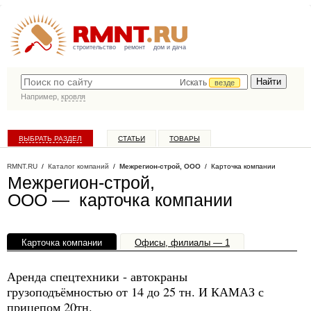
строительство
ремонт
дом и дача
Искать
везде
Например,
кровля
ВЫБРАТЬ РАЗДЕЛ
СТАТЬИ
ТОВАРЫ
КАТАЛОГ КОМПАНИЙ
RMNT.RU
/
Каталог компаний
/
Межрегион-строй, ООО
/ Карточка компании
Межрегион-строй,
ООО — карточка компании
Карточка компании
Офисы, филиалы — 1
Аренда спецтехники - автокраны
грузоподъёмностью от 14 до 25 тн. И КАМАЗ с
прицепом 20тн.