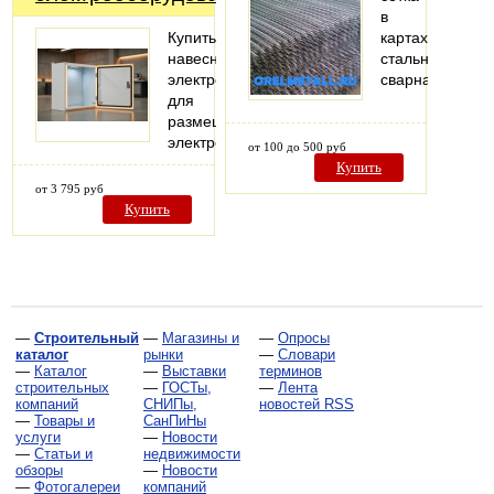
в
Купить
картах
навесной
стальная
электрошкаф
сварная
для
размещения
электрооборудования
от 100 до 500 руб
Купить
от 3 795 руб
Купить
—
Строительный
—
Магазины и
—
Опросы
каталог
рынки
—
Словари
—
Каталог
—
Выставки
терминов
строительных
—
ГОСТы,
—
Лента
компаний
СНИПы,
новостей RSS
—
Товары и
СанПиНы
услуги
—
Новости
—
Статьи и
недвижимости
обзоры
—
Новости
—
Фотогалереи
компаний