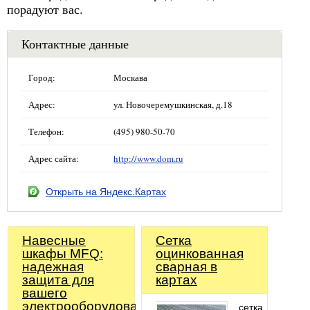
порадуют вас.
Контактные данные
Город:
Москава
Адрес:
ул. Новочеремушкинская, д.18
Телефон:
(495) 980-50-70
Адрес сайта:
http://www.dom.ru
Открыть на Яндекс.Картах
Навесные
Сетка
шкафы MFQ:
оцинкованная
надежная
сварная в
защита для
картах
вашего
электрооборудования
сетка