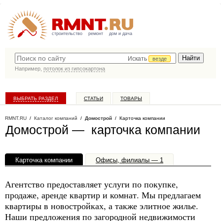
строительство
ремонт
дом и дача
Искать
везде
Например,
потолок из гипсокартона
ВЫБРАТЬ РАЗДЕЛ
СТАТЬИ
ТОВАРЫ
КАТАЛОГ КОМПАНИЙ
RMNT.RU
/
Каталог компаний
/
Домострой
/ Карточка компании
Домострой — карточка компании
Карточка компании
Офисы, филиалы — 1
Агентство предоставляет услуги по покупке,
продаже, аренде квартир и комнат. Мы предлагаем
квартиры в новостройках, а также элитное жилье.
Наши предложения по загородной недвижимости