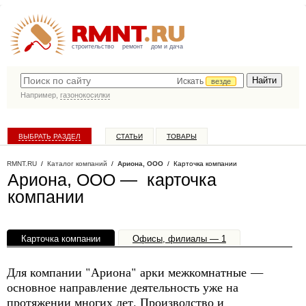
строительство
ремонт
дом и дача
Искать
везде
Например,
газонокосилки
ВЫБРАТЬ РАЗДЕЛ
СТАТЬИ
ТОВАРЫ
КАТАЛОГ КОМПАНИЙ
RMNT.RU
/
Каталог компаний
/
Ариона, ООО
/ Карточка компании
Ариона, ООО — карточка
компании
Карточка компании
Офисы, филиалы — 1
Для компании "Ариона" арки межкомнатные —
основное направление деятельность уже на
протяжении многих лет. Производство и