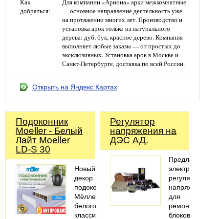
Как
Для компании «Ариона» арки межкомнатные
добраться:
— основное направление деятельность уже
на протяжении многих лет. Производство и
установка арок только из натурального
дерева: дуб, бук, красное дерево. Компания
выполняет любые заказы — от простых до
эксклюзивных. Установка арок в Москве и
Санкт-Петербурге, доставка по всей России.
Открыть на Яндекс.Картах
Подоконник
Регулятор
Moeller - Белый
напряжения на
Лайт Moeller
ДЭС АД.
LD-S 30
Предлагаем
Новый
электронные
декор
регуляторы
подоконников
напряжения
Мёллер
для
белого
ремонта
классического
блоков