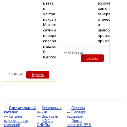
цвета
возбуждения
с
синхронных
ультраматовым
генераторов
покрытием.
отечественного
Матовая
и
сатинированная
импортного
поверхность
производства,
совершенно
применяемых
гладкая
без
от 30 000 руб
шероховатостей,
Купить
…
1 350 руб
Купить
—
Строительный
—
Магазины и
—
Опросы
каталог
рынки
—
Словари
—
Каталог
—
Выставки
терминов
строительных
—
ГОСТы,
—
Лента
компаний
СНИПы,
новостей RSS