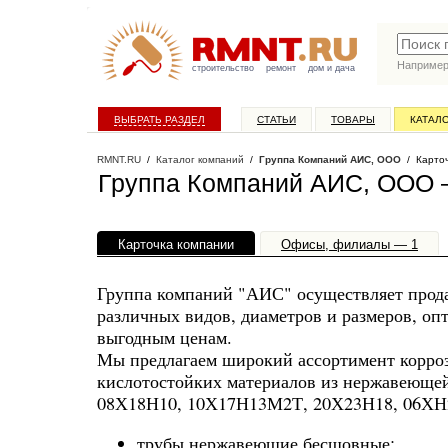
Наприме
строительство
ремонт
дом и дача
ВЫБРАТЬ РАЗДЕЛ
СТАТЬИ
ТОВАРЫ
КАТАЛ
RMNT.RU
/
Каталог компаний
/
Группа Компаний АИС, ООО
/ Карточ
Группа Компаний АИС, ООО 
Карточка компании
Офисы, филиалы — 1
Группа компаний "АИС" осуществляет прод
различных видов, диаметров и размеров, оп
выгодным ценам.
Мы предлагаем широкий ассортимент корро
кислотостойких материалов из нержавеюще
08Х18Н10, 10Х17Н13М2Т, 20Х23Н18, 06ХН
трубы нержавеющие бесшовные;