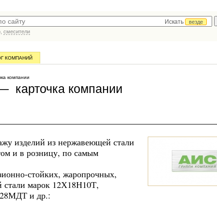
Искать
везде
р,
смесители
ОГ КОМПАНИЙ
ка компании
— карточка компании
ажу изделий из нержавеющей стали
том и в розницу, по самым
зионно-стойких, жаропрочных,
й стали марок 12Х18Н10Т,
28МДТ и др.: