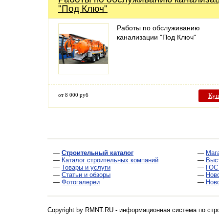
"Под Ключ"
Работы по обслуживанию
канализации "Под Ключ"
от 8 000 руб
Куп
—
Строительный каталог
—
Маг
—
Каталог строительных компаний
—
Выс
—
Товары и услуги
—
ГОС
—
Статьи и обзоры
—
Нов
—
Фотогалереи
—
Нов
Copyright by RMNT.RU - информационная система по
стр