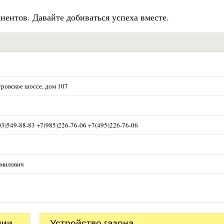
иентов. Давайте добиваться успеха вместе.
тровское шоссе, дом 107
03)549-88-83 +7(985)226-76-06 +7(495)226-76-06
амилович
ции
Устройство газона