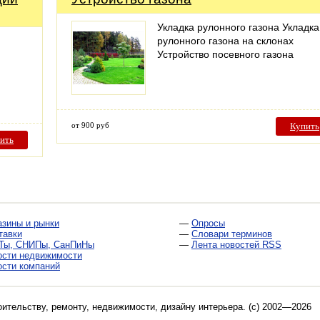
Укладка рулонного газона Укладка
рулонного газона на склонах
Устройство посевного газона
от 900 руб
Купить
ить
азины и рынки
—
Опросы
тавки
—
Словари терминов
Ты, СНИПы, СанПиНы
—
Лента новостей RSS
ости недвижимости
ости компаний
оительству, ремонту, недвижимости, дизайну интерьера
. (c) 2002—2026