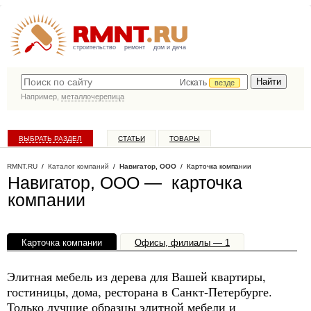
строительство
ремонт
дом и дача
Искать
везде
Например,
металлочерепица
ВЫБРАТЬ РАЗДЕЛ
СТАТЬИ
ТОВАРЫ
КАТАЛОГ КОМПАНИЙ
RMNT.RU
/
Каталог компаний
/
Навигатор, ООО
/ Карточка компании
Навигатор, ООО — карточка
компании
Карточка компании
Офисы, филиалы — 1
Элитная мебель из дерева для Вашей квартиры,
гостиницы, дома, ресторана в Санкт-Петербурге.
Только лучшие образцы элитной мебели и