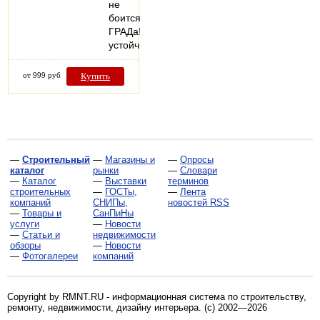
не
боится
ГРАДа!
устойчив…
от 999 руб
Купить
—
Строительный
—
Магазины и
—
Опросы
каталог
рынки
—
Словари
—
Каталог
—
Выставки
терминов
строительных
—
ГОСТы,
—
Лента
компаний
СНИПы,
новостей RSS
—
Товары и
СанПиНы
услуги
—
Новости
—
Статьи и
недвижимости
обзоры
—
Новости
—
Фотогалереи
компаний
Copyright by RMNT.RU - информационная система по
строительству,
ремонту, недвижимости, дизайну интерьера
. (c) 2002—2026