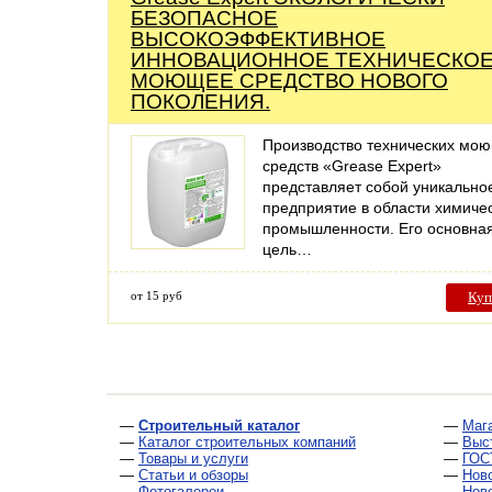
БЕЗОПАСНОЕ
ВЫСОКОЭФФЕКТИВНОЕ
ИННОВАЦИОННОЕ ТЕХНИЧЕСКО
МОЮЩЕЕ СРЕДСТВО НОВОГО
ПОКОЛЕНИЯ.
Производство технических мо
средств «Grease Expert»
представляет собой уникально
предприятие в области химиче
промышленности. Его основна
цель…
от 15 руб
Куп
—
Строительный каталог
—
Маг
—
Каталог строительных компаний
—
Выс
—
Товары и услуги
—
ГОС
—
Статьи и обзоры
—
Нов
—
Фотогалереи
—
Нов