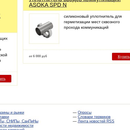
ASOKA SPD N
Е
силиконовый уплотнитель для
герметизации мест сквозного
прохода коммуникаций
ющих
е
ской
от 6 000 руб
Купить
я
ить
азины и рынки
—
Опросы
тавки
—
Словари терминов
Ты, СНИПы, СанПиНы
—
Лента новостей RSS
ости недвижимости
ости компаний