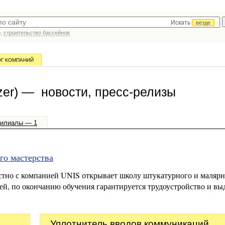
Искать
везде
р,
строительство бассейнов
ОГ КОМПАНИЙ
zer) — новости, пресс-релизы
илиалы — 1
го мастерства
стно с компанией UNIS открывает школу штукатурного и маляр
ей, по окончанию обучения гарантируется трудоустройство и вы
Уплотнитель вводов коммуникаций