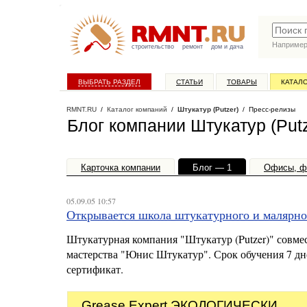
Наприме
строительство
ремонт
дом и дача
ВЫБРАТЬ РАЗДЕЛ
СТАТЬИ
ТОВАРЫ
КАТАЛ
RMNT.RU
/
Каталог компаний
/
Штукатур (Putzer)
/ Пресс-релизы
Блог компании Штукатур (Put
Карточка компании
Блог — 1
Офисы, ф
05.09.05 10:57
Открывается школа штукатурного и малярно
Штукатурная компания "Штукатур (Putzer)" совме
мастерства "Юнис Штукатур". Срок обучения 7 дн
сертификат.
Grease Expert ЭКОЛОГИЧЕСКИ