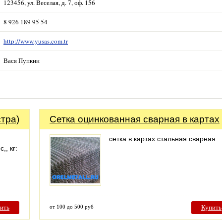
123456, ул. Веселая, д. 7, оф. 156
8 926 189 95 54
http://www.yusas.com.tr
Вася Пупкин
тра)
Сетка оцинкованная сварная в картах
сетка в картах стальная сварная
,, кг:
ить
от 100 до 500 руб
Купить