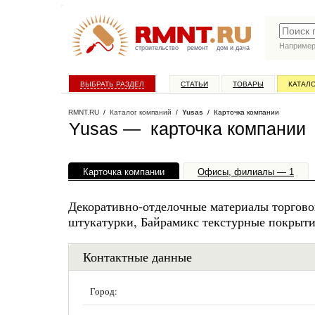
Наприме
строительство
ремонт
дом и дача
ВЫБРАТЬ РАЗДЕЛ
СТАТЬИ
ТОВАРЫ
КАТАЛ
RMNT.RU
/
Каталог компаний
/
Yusas
/ Карточка компании
Yusas — карточка компании
Карточка компании
Офисы, филиалы — 1
Декоративно-отделочные материалы торгов
штукатурки, Байрамикс текстурные покрытия
Контактные данные
Город: