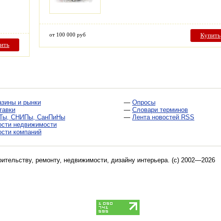
от 100 000 руб
Купить
ить
азины и рынки
—
Опросы
тавки
—
Словари терминов
Ты, СНИПы, СанПиНы
—
Лента новостей RSS
ости недвижимости
ости компаний
оительству, ремонту, недвижимости, дизайну интерьера
. (c) 2002—2026