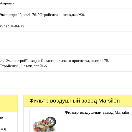
абаровск
кспострой", оф.417б. "Стройсити" 1 этаж,пав.Ж6.
495) 504-04-72
4, "Экспострой", вход с Севастопольского проспекта, офис 417Б.
Стройсити", 1 этаж, пав.Ж-6.
Фильтр воздушный завод Marsilen
Фильтр воздушный завод Marsilen
ии
емя