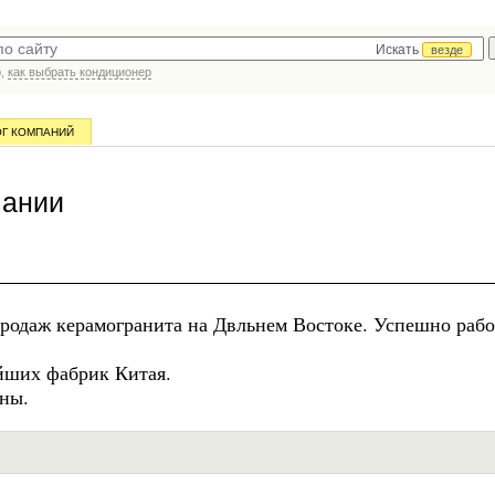
Искать
везде
р,
как выбрать кондиционер
ОГ КОМПАНИЙ
пании
продаж керамогранита на Двльнем Востоке. Успешно раб
йших фабрик Китая.
ены.