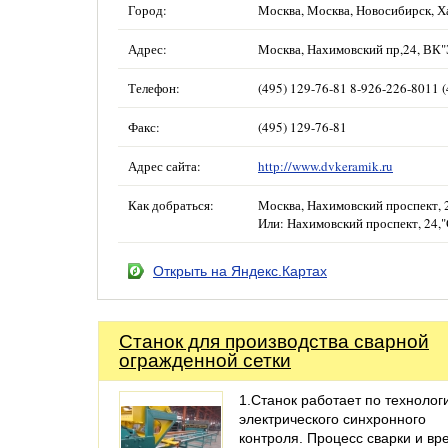
Город:
Москва, Москва, Новосибирск, Х
Адрес:
Москва, Нахимовский пр,24, ВК"Э
Телефон:
(495) 129-76-81 8-926-226-8011 (
Факс:
(495) 129-76-81
Адрес сайта:
http://www.dvkeramik.ru
Как добраться:
Москва, Нахимовский проспект, 2
Или: Нахимовский проспект, 24,"
Открыть на Яндекс.Картах
Станок для производства сварной
огражденной сетки
1.Станок работает по технолог
электрического синхронного
контроля. Процесс сварки и вр