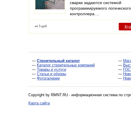
сварки задаются системой
программируемого логического
контроллера.…
от 5 руб
Куп
—
Строительный каталог
—
Маг
—
Каталог строительных компаний
—
Выс
—
Товары и услуги
—
ГОС
—
Статьи и обзоры
—
Нов
—
Фотогалереи
—
Нов
Copyright by RMNT.RU - информационная система по
стр
Карта сайта