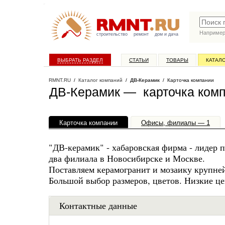
Наприме
строительство
ремонт
дом и дача
ВЫБРАТЬ РАЗДЕЛ
СТАТЬИ
ТОВАРЫ
КАТАЛ
RMNT.RU
/
Каталог компаний
/
ДВ-Керамик
/ Карточка компании
ДВ-Керамик — карточка ком
Карточка компании
Офисы, филиалы — 1
"ДВ-керамик" - хабаровская фирма - лидер 
два филиала в Новосибирске и Москве.
Поставляем керамогранит и мозаику крупне
Большой выбор размеров, цветов. Низкие ц
Контактные данные