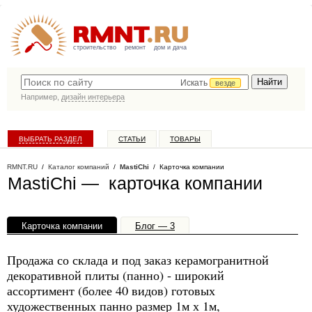
строительство
ремонт
дом и дача
Искать
везде
Например,
дизайн интерьера
ВЫБРАТЬ РАЗДЕЛ
СТАТЬИ
ТОВАРЫ
КАТАЛОГ КОМПАНИЙ
RMNT.RU
/
Каталог компаний
/
MastiChi
/ Карточка компании
MastiChi — карточка компании
Карточка компании
Блог — 3
Офисы, филиалы — 1
Продажа со склада и под заказ керамогранитной
декоративной плиты (панно) - широкий
ассортимент (более 40 видов) готовых
художественных панно размер 1м х 1м,