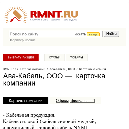
строительство
ремонт
дом и дача
Искать
везде
Например,
кровля
ВЫБРАТЬ РАЗДЕЛ
СТАТЬИ
ТОВАРЫ
КАТАЛОГ КОМПАНИЙ
RMNT.RU
/
Каталог компаний
/
Ава-Кабель, ООО
/ Карточка компании
Ава-Кабель, ООО — карточка
компании
Карточка компании
Офисы, филиалы — 1
- Кабельная продукция.
Кабель силовой (кабель силовой медный,
алюминиевый, силовой кабель NYM).