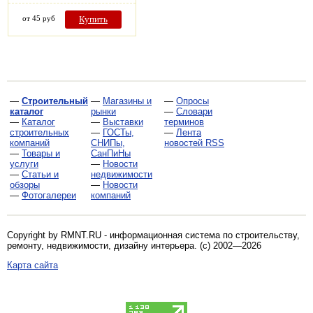
от 45 руб
Купить
—
Строительный
—
Магазины и
—
Опросы
каталог
рынки
—
Словари
—
Каталог
—
Выставки
терминов
строительных
—
ГОСТы,
—
Лента
компаний
СНИПы,
новостей RSS
—
Товары и
СанПиНы
услуги
—
Новости
—
Статьи и
недвижимости
обзоры
—
Новости
—
Фотогалереи
компаний
Copyright by RMNT.RU - информационная система по
строительству,
ремонту, недвижимости, дизайну интерьера
. (c) 2002—2026
Карта сайта