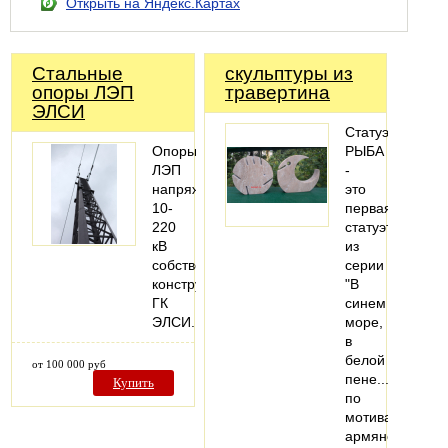
Открыть на Яндекс.Картах
Стальные
скульптуры из
опоры ЛЭП
травертина
ЭЛСИ
Статуэтка
Опоры
РЫБА
ЛЭП
-
напряжением
это
10-
первая
220
статуэтка
кВ
из
собственной
серии
конструкции
"В
ГК
синем
ЭЛСИ.
море,
в
белой
от 100 000 руб
пене..."
Купить
по
мотивам
армянского