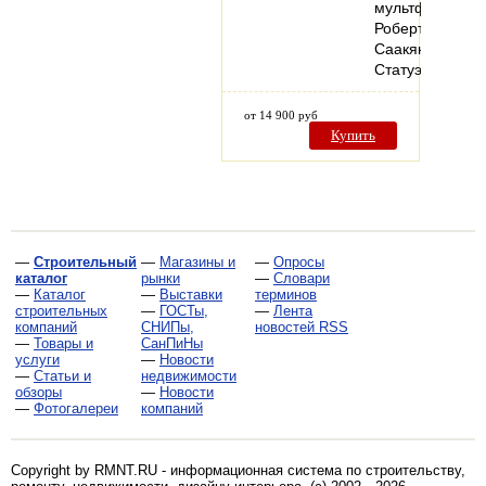
мультфильма
Роберта
Саакянца.
Статуэтка…
от 14 900 руб
Купить
—
Строительный
—
Магазины и
—
Опросы
каталог
рынки
—
Словари
—
Каталог
—
Выставки
терминов
строительных
—
ГОСТы,
—
Лента
компаний
СНИПы,
новостей RSS
—
Товары и
СанПиНы
услуги
—
Новости
—
Статьи и
недвижимости
обзоры
—
Новости
—
Фотогалереи
компаний
Copyright by RMNT.RU - информационная система по
строительству,