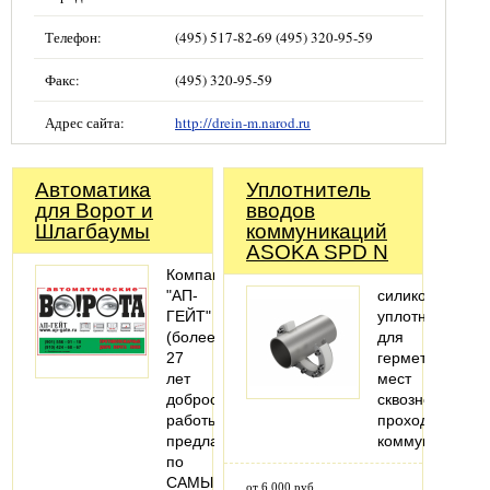
Телефон:
(495) 517-82-69 (495) 320-95-59
Факс:
(495) 320-95-59
Адрес сайта:
http://drein-m.narod.ru
Автоматика
Уплотнитель
для Ворот и
вводов
Шлагбаумы
коммуникаций
ASOKA SPD N
Компания
"АП-
силиконовый
ГЕЙТ"
уплотнитель
(более
для
27
герметизации
лет
мест
добросовестной
сквозного
работы)
прохода
предлагает
коммуникаций
по
САМЫМ
от 6 000 руб