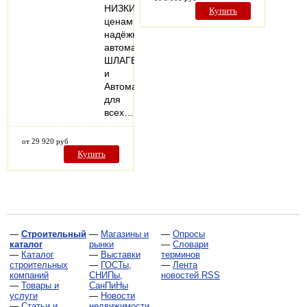
НИЗКИМ
Купить
ценам
надёжные
автоматические
ШЛАГБАУМЫ
и
Автоматику
для
всех…
от 29 920 руб
Купить
—
Строительный
—
Магазины и
—
Опросы
каталог
рынки
—
Словари
—
Каталог
—
Выставки
терминов
строительных
—
ГОСТы,
—
Лента
компаний
СНИПы,
новостей RSS
—
Товары и
СанПиНы
услуги
—
Новости
—
Статьи и
недвижимости