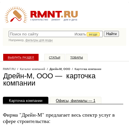
строительство
ремонт
дом и дача
Искать
везде
Например,
фильтры для воды
ВЫБРАТЬ РАЗДЕЛ
СТАТЬИ
ТОВАРЫ
КАТАЛОГ КОМПАНИЙ
RMNT.RU
/
Каталог компаний
/
Дрейн-М, ООО
/ Карточка компании
Дрейн-М, ООО — карточка
компании
Карточка компании
Офисы, филиалы — 1
Фирма "Дрейн-М" предлагает весь спектр услуг в
сфере строительства: