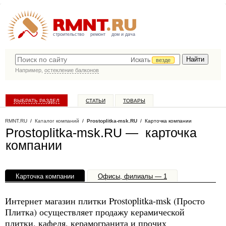
строительство
ремонт
дом и дача
Искать
везде
Например,
остекление балконов
ВЫБРАТЬ РАЗДЕЛ
СТАТЬИ
ТОВАРЫ
КАТАЛОГ КОМПАНИЙ
RMNT.RU
/
Каталог компаний
/
Prostoplitka-msk.RU
/ Карточка компании
Prostoplitka-msk.RU — карточка
компании
Карточка компании
Офисы, филиалы — 1
Интернет магазин плитки Prostoplitka-msk (Просто
Плитка) осуществляет продажу керамической
плитки, кафеля, керамогранита и прочих