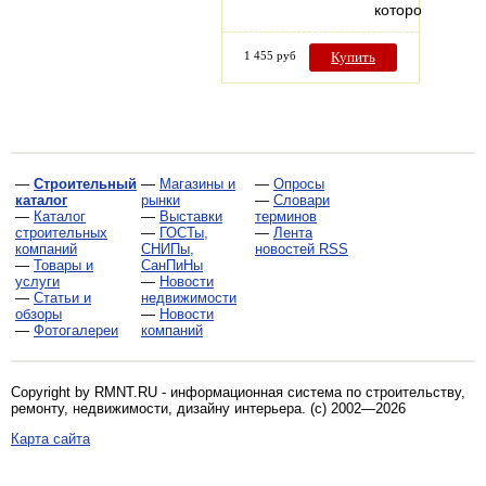
которого…
1 455 руб
Купить
—
Строительный
—
Магазины и
—
Опросы
каталог
рынки
—
Словари
—
Каталог
—
Выставки
терминов
строительных
—
ГОСТы,
—
Лента
компаний
СНИПы,
новостей RSS
—
Товары и
СанПиНы
услуги
—
Новости
—
Статьи и
недвижимости
обзоры
—
Новости
—
Фотогалереи
компаний
Copyright by RMNT.RU - информационная система по
строительству,
ремонту, недвижимости, дизайну интерьера
. (c) 2002—2026
Карта сайта