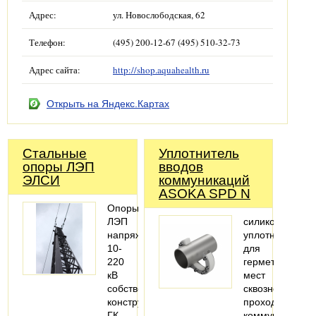
Адрес:
ул. Новослободская, 62
Телефон:
(495) 200-12-67 (495) 510-32-73
Адрес сайта:
http://shop.aquahealth.ru
Открыть на Яндекс.Картах
Стальные
Уплотнитель
опоры ЛЭП
вводов
ЭЛСИ
коммуникаций
ASOKA SPD N
Опоры
ЛЭП
силиконовый
напряжением
уплотнитель
10-
для
220
герметизации
кВ
мест
собственной
сквозного
конструкции
прохода
ГК
коммуникаций