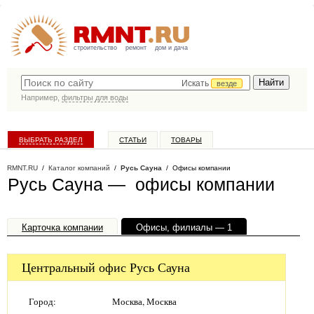
строительство
ремонт
дом и дача
Искать
везде
Например,
фильтры для воды
ВЫБРАТЬ РАЗДЕЛ
СТАТЬИ
ТОВАРЫ
КАТАЛОГ КОМПАНИЙ
RMNT.RU
/
Каталог компаний
/
Русь Сауна
/ Офисы компании
Русь Сауна — офисы компании
Карточка компании
Офисы, филиалы — 1
Центральный офис Русь Сауна
Город:
Москва, Москва