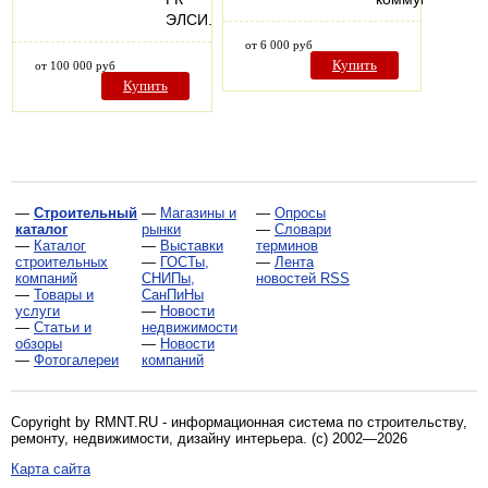
ЭЛСИ.
от 6 000 руб
Купить
от 100 000 руб
Купить
—
Строительный
—
Магазины и
—
Опросы
каталог
рынки
—
Словари
—
Каталог
—
Выставки
терминов
строительных
—
ГОСТы,
—
Лента
компаний
СНИПы,
новостей RSS
—
Товары и
СанПиНы
услуги
—
Новости
—
Статьи и
недвижимости
обзоры
—
Новости
—
Фотогалереи
компаний
Copyright by RMNT.RU - информационная система по
строительству,
ремонту, недвижимости, дизайну интерьера
. (c) 2002—2026
Карта сайта