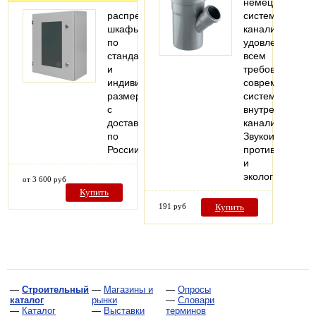
немецкая
распределительные
система
шкафы
канализации,
по
удовлетворяю
стандартным
всем
и
требованиям
индивидуальным
современных
размерам
систем
с
внутренней
доставкой
канализации.
по
Звукоизоляция,
России
противопожарн
и
экологическая
от 3 600 руб
Купить
191 руб
Купить
—
Строительный
—
Магазины и
—
Опросы
каталог
рынки
—
Словари
—
Каталог
—
Выставки
терминов