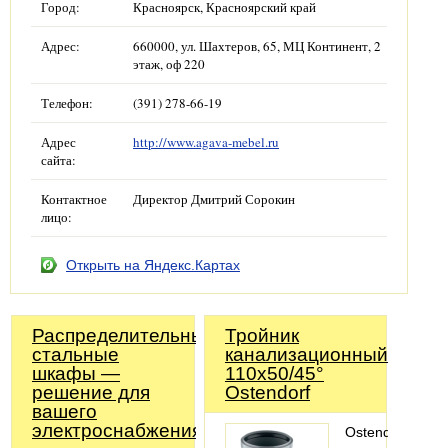
Город:
Красноярск, Красноярский край
Адрес:
660000, ул. Шахтеров, 65, МЦ Континент, 2
этаж, оф 220
Телефон:
(391) 278-66-19
Адрес
http://www.agava-mebel.ru
сайта:
Контактное
Директор Дмитрий Сорокин
лицо:
Открыть на Яндекс.Картах
Распределительные
Тройник
стальные
канализационный
шкафы —
110х50/45°
решение для
Ostendorf
вашего
электроснабжения!
Ostendorf-