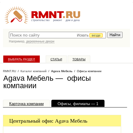
строительство
ремонт
дом и дача
Искать
везде
Например,
деревянные двери
ВЫБРАТЬ РАЗДЕЛ
СТАТЬИ
ТОВАРЫ
КАТАЛОГ КОМПАНИЙ
RMNT.RU
/
Каталог компаний
/
Agava Мебель
/ Офисы компании
Agava Мебель — офисы
компании
Карточка компании
Офисы, филиалы — 1
Центральный офис Agava Мебель