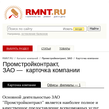
строительство
ремонт
дом и дача
Искать
везде
Например,
остекление балконов
ВЫБРАТЬ РАЗДЕЛ
СТАТЬИ
ТОВАРЫ
КАТАЛОГ КОМПАНИЙ
RMNT.RU
/
Каталог компаний
/
Промстройконтракт, ЗАО
/ Карточка компании
Промстройконтракт,
ЗАО — карточка компании
Карточка компании
Офисы, филиалы — 1
Основной деятельностью ЗАО
"Промстройконтракт" является наиболее полное и
качественное предоставление всевозможных услуг