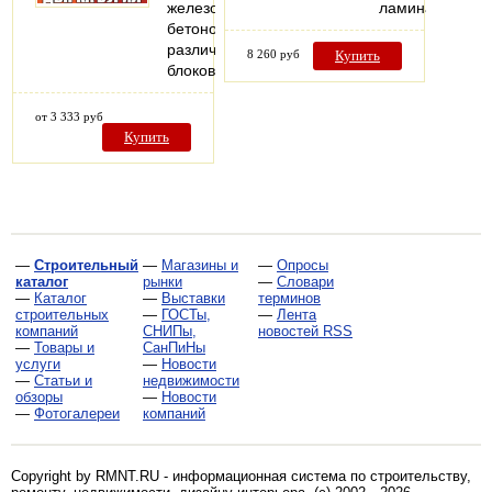
железобетонов,
ламинат
бетонов,
различных
8 260 руб
Купить
блоков
от 3 333 руб
Купить
—
Строительный
—
Магазины и
—
Опросы
каталог
рынки
—
Словари
—
Каталог
—
Выставки
терминов
строительных
—
ГОСТы,
—
Лента
компаний
СНИПы,
новостей RSS
—
Товары и
СанПиНы
услуги
—
Новости
—
Статьи и
недвижимости
обзоры
—
Новости
—
Фотогалереи
компаний
Copyright by RMNT.RU - информационная система по
строительству,