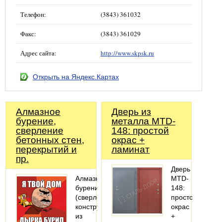
Телефон:
(3843) 361032
Факс:
(3843) 361029
Адрес сайта:
http://www.skpsk.ru
Открыть на Яндекс.Картах
Алмазное
Дверь из
бурение,
металла MTD-
cверление
148: простой
бетонных стен,
окрас +
перекрытий и
ламинат
пр.
Дверь
Алмазное
MTD-
бурение
148:
(сверление)
простой
конструкций
окрас
из
+