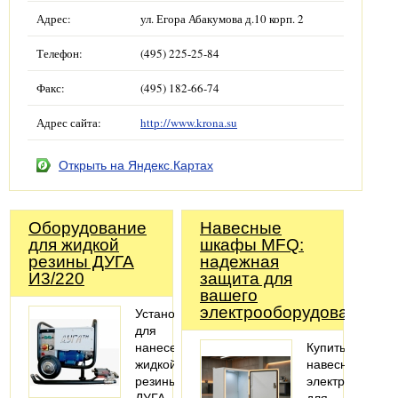
Адрес:
ул. Егора Абакумова д.10 корп. 2
Телефон:
(495) 225-25-84
Факс:
(495) 182-66-74
Адрес сайта:
http://www.krona.su
Открыть на Яндекс.Картах
Оборудование
Навесные
для жидкой
шкафы MFQ:
резины ДУГА
надежная
И3/220
защита для
вашего
электрооборудования
Установка
для
нанесения
Купить
жидкой
навесной
резины
электрошкаф