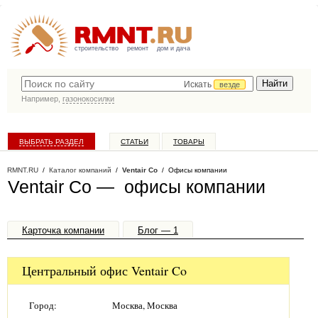
строительство
ремонт
дом и дача
Искать
везде
Например,
газонокосилки
ВЫБРАТЬ РАЗДЕЛ
СТАТЬИ
ТОВАРЫ
КАТАЛОГ КОМПАНИЙ
RMNT.RU
/
Каталог компаний
/
Ventair Co
/ Офисы компании
Ventair Co — офисы компании
Карточка компании
Блог — 1
Офисы, филиалы — 1
Центральный офис Ventair Co
Город:
Москва, Москва