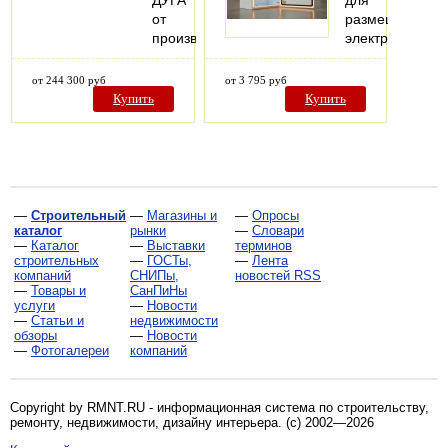
ДУГА
для
от
размещения
производителя
электрооборуд
от 244 300 руб
от 3 795 руб
Купить
Купить
—
Строительный
—
Магазины и
—
Опросы
каталог
рынки
—
Словари
—
Каталог
—
Выставки
терминов
строительных
—
ГОСТы,
—
Лента
компаний
СНИПы,
новостей RSS
—
Товары и
СанПиНы
услуги
—
Новости
—
Статьи и
недвижимости
обзоры
—
Новости
—
Фотогалереи
компаний
Copyright by RMNT.RU - информационная система по
строительству,
ремонту, недвижимости, дизайну интерьера
. (c) 2002—2026