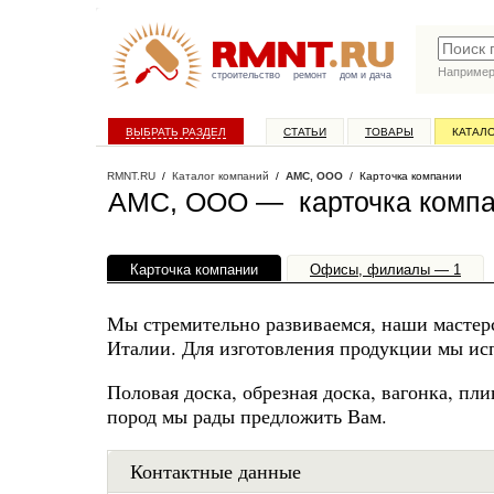
Наприме
строительство
ремонт
дом и дача
ВЫБРАТЬ РАЗДЕЛ
СТАТЬИ
ТОВАРЫ
КАТАЛ
RMNT.RU
/
Каталог компаний
/
АМС, ООО
/ Карточка компании
АМС, ООО — карточка комп
Карточка компании
Офисы, филиалы — 1
Мы стремительно развиваемся, наши масте
Италии. Для изготовления продукции мы исп
Половая доска, обрезная доска, вагонка, пл
пород мы рады предложить Вам.
Контактные данные