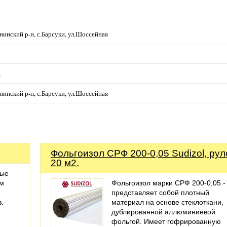
енинский р-н, с.Барсуки, ул.Шоссейная
u
енинский р-н, с.Барсуки, ул.Шоссейная
Фольгоизол СРФ 200-0,05 Sudizol, рул
20 м2.
ные
ом
Фольгоизол марки СРФ 200-0,05 -
представляет собой плотный
з.
материал на основе стеклоткани,
дублированной аллюминиевой
фольгой. Имеет гофрированную