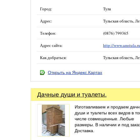
Город:
Тула
Адрес:
Тульская область, Л
Телефон:
(0876) 799365
Адрес сайта:
http://www.amstula.r
Как добраться:
Тульская область, Л
Открыть на Яндекс.Картах
Дачные души и туалеты.
Изготавливаем и продаем дач
души и туалеты всех видов в т
числе совмещенные. Любые
размеры. В наличии и под зака
Доставка.