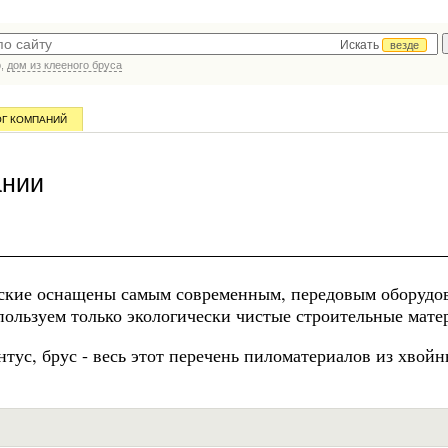
Искать
везде
р,
дом из клееного бруса
ОГ КОМПАНИЙ
ании
рские оснащены самым современным, передовым оборудо
ользуем только экологически чистые строительные мате
интус, брус - весь этот перечень пиломатериалов из хвой