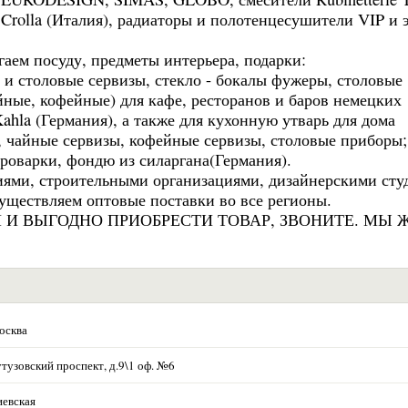
ner, Crolla (Италия), радиаторы и полотенцесушители VIP и
гаем посуду, предметы интерьера, подарки:
и столовые сервизы, стекло - бокалы фужеры, столовые
йные, кофейные) для кафе, ресторанов и баров немецких
ahla (Германия), а также для кухонную утварь для дома
, чайные сервизы, кофейные сервизы, столовые приборы; S
ароварки, фондю из силаргана(Германия).
иями, строительными организациями, дизайнерскими сту
ществляем оптовые поставки во все регионы.
 И ВЫГОДНО ПРИОБРЕСТИ ТОВАР, ЗВОНИТЕ. МЫ 
осква
тузовский проспект, д.9\1 оф. №6
евская