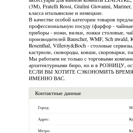
(3M), Fratelli Rossi, Giulini Giovanni, Mari
класса итальянские и немецкие.
В качестве особой категории товаров предла
профессиональную посуду (фарфор - чайные 
приборы - ножи, вилки, ложки столовые, ча
производителей Bauscher, WMF, Sch nwald, K
Rosenthal, Villeroy&Boch - столовые сервизы
кастрюли, сковороды, ковши, скороварки, п
Мы работаем не только с торговыми компан
архитектурными бюро, но и в РОЗНИЦУ, осу
ЕСЛИ ВЫ ХОТИТЕ СЭКОНОМИТЬ ВРЕМЯ
ИМЕННО ВАС.
Контактные данные
Город:
М
Адрес:
Ку
Метро:
Ки