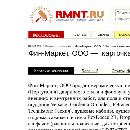
Наприме
строительство
ремонт
дом и дача
ВЫБРАТЬ РАЗДЕЛ
СТАТЬИ
ТОВАРЫ
КАТАЛ
RMNT.RU
/
Каталог компаний
/
Фин-Маркет, ООО
/ Карточка компан
Фин-Маркет, ООО — карточк
Карточка компании
Блог — 2
Офисы, ф
Фин-Маркет, ООО продает керамическую н
(Португалия) дворцового стиля и фоновую, 
внешних и внутренних работ, для пола и с
поддонов Versace, Gardenia Orchidea, Pеtrace
Technistone (Чехия), душевые кабины, душе
гидромассажные системы BoxDocce 2B, Drop,
санфаянс (раковины подвесные, для встроенн
аксессуары для ванной комнаты LINEATRE,