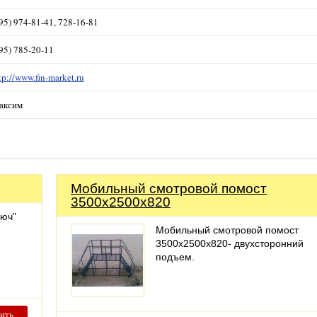
95) 974-81-41, 728-16-81
95) 785-20-11
tp://www.fin-market.ru
аксим
Мобильный смотровой помост
3500х2500х820
люч"
Мобильный смотровой помост
3500х2500х820- двухсторонний
подъем.
ить