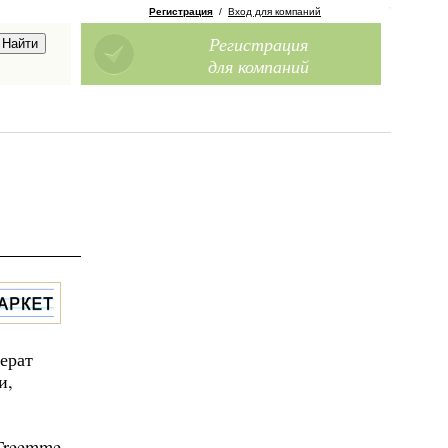
Регистрация
/
Вход для компаний
Регистрация
для компаний
мерат
и,
Treemme