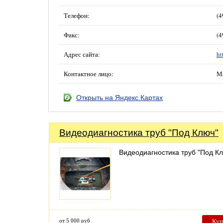
Телефон:
(4
Факс:
(4
Адрес сайта:
ht
Контактное лицо:
М
Открыть на Яндекс.Картах
Видеодиагностика труб "Под Ключ"
Видеодиагностика труб "Под К
от 5 000 руб
Куп