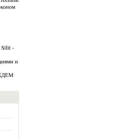
 эконом
ilit -
диями и
ЖДЕМ