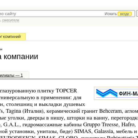
Искать
везде
р,
смесители
ОГ КОМПАНИЙ
ии
а компании
илиалы — 1
еглазурованную плитку TOPCER
универсальную в применении: для
тен, столешниц и выкладки душевых
r's, Tagina (Италия), керамический гранит Behceram, агло
вые уголки, дверцы в нишу, шторки на ванну, перегородк
 G.A.L., гидромассажные кабины Gruppo Treesse, Hafro,
ой установки, унитазы, биде) SIMAS, Galassia, мебель и
 EURODESIGN, SIMAS, GLOBO, смесители Rubinetterie 