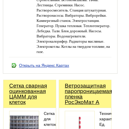
Лестницы. Стремянки. Насос.
Растворосмеситель. Станция штукатурная.
Растворонасосы. Вибраторы. Виброрейки.
Камнерезный станок. Электростанция.
Генератор. Пушка тепловая. Теплогенератор.
Лебедка. Тали. Блок дорожный. Насосы.
Вибраторы. Водонагреватели.
Электрокалорифер. Радиаторы масляные.
Электрокотлы. Котлы на твердом топливе, на
газе.
Открыть на Яндекс.Картах
Сетка сварная
Ветрозащитная
оцинкованная
паропроницаемая
ЦАММ для
пленка
клеток
РосЭкоМат А
Сетка
Технические
для
характеристики
клеток
Ед.