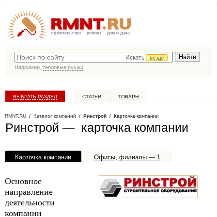
строительство
ремонт
дом и дача
Искать
везде
Например,
тепловые пушки
ВЫБРАТЬ РАЗДЕЛ
СТАТЬИ
ТОВАРЫ
КАТАЛОГ КОМПАНИЙ
RMNT.RU
/
Каталог компаний
/
Ринстрой
/ Карточка компании
Ринстрой — карточка компании
Карточка компании
Офисы, филиалы — 1
Основное
направление
деятельности
компании