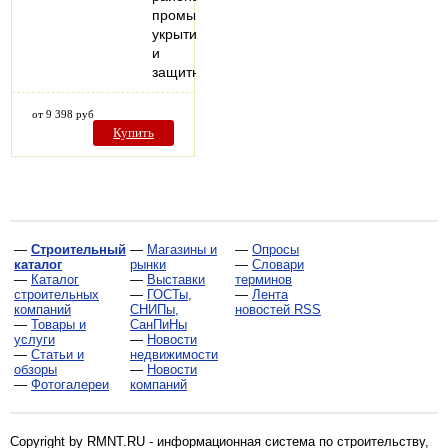
промышленных
укрытий
и
защитных…
от 9 398 руб
Купить
—
Строительный
—
Магазины и
—
Опросы
каталог
рынки
—
Словари
—
Каталог
—
Выставки
терминов
строительных
—
ГОСТы,
—
Лента
компаний
СНИПы,
новостей RSS
—
Товары и
СанПиНы
услуги
—
Новости
—
Статьи и
недвижимости
обзоры
—
Новости
—
Фотогалереи
компаний
Copyright by RMNT.RU - информационная система по
строительству,