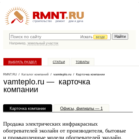
строительство
ремонт
дом и дача
Искать
везде
Например,
земельный участок
ВЫБРАТЬ РАЗДЕЛ
СТАТЬИ
ТОВАРЫ
КАТАЛОГ КОМПАНИЙ
RMNT.RU
/
Каталог компаний
/
vamteplo.ru
/ Карточка компании
vamteplo.ru — карточка
компании
Карточка компании
Офисы, филиалы — 1
Продажа электрических инфракрасных
обогревателей эколайн от производителя, бытовые
и промышленные модели обогревателей эколайн.