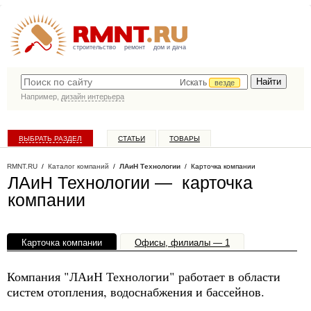
строительство
ремонт
дом и дача
Искать
везде
Например,
дизайн интерьера
ВЫБРАТЬ РАЗДЕЛ
СТАТЬИ
ТОВАРЫ
КАТАЛОГ КОМПАНИЙ
RMNT.RU
/
Каталог компаний
/
ЛАиН Технологии
/ Карточка компании
ЛАиН Технологии — карточка
компании
Карточка компании
Офисы, филиалы — 1
Компания "ЛАиН Технологии" работает в области
систем отопления, водоснабжения и бассейнов.