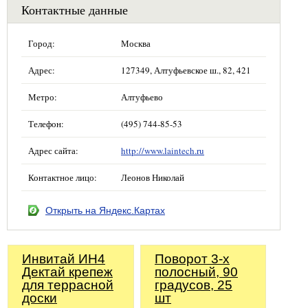
Контактные данные
Город:
Москва
Адрес:
127349, Алтуфьевское ш., 82, 421
Метро:
Алтуфьево
Телефон:
(495) 744-85-53
Адрес сайта:
http://www.laintech.ru
Контактное лицо:
Леонов Николай
Открыть на Яндекс.Картах
Инвитай ИН4
Поворот 3-х
Дектай крепеж
полосный, 90
для террасной
градусов, 25
доски
шт