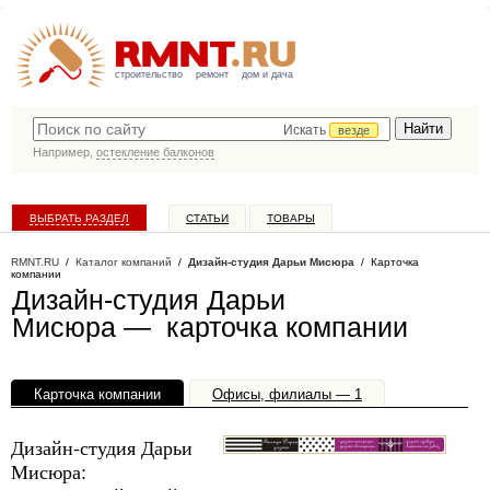
строительство
ремонт
дом и дача
Искать
везде
Например,
остекление балконов
ВЫБРАТЬ РАЗДЕЛ
СТАТЬИ
ТОВАРЫ
КАТАЛОГ КОМПАНИЙ
RMNT.RU
/
Каталог компаний
/
Дизайн-студия Дарьи Мисюра
/ Карточка
компании
Дизайн-студия Дарьи
Мисюра — карточка компании
Карточка компании
Офисы, филиалы — 1
Дизайн-студия Дарьи
Мисюра: