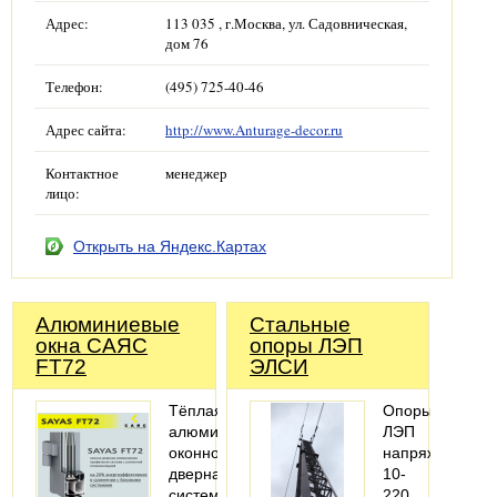
Адрес:
113 035 , г.Москва, ул. Садовническая,
дом 76
Телефон:
(495) 725-40-46
Адрес сайта:
http://www.Anturage-decor.ru
Контактное
менеджер
лицо:
Открыть на Яндекс.Картах
Алюминиевые
Стальные
окна САЯС
опоры ЛЭП
FT72
ЭЛСИ
Тёплая
Опоры
алюминиевая
ЛЭП
оконно-
напряжением
дверная
10-
система
220