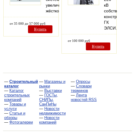
увеличенной
кВ
жёсткости.
собственной
конструкции
ГК
от 35 000 до 57 000 руб
ЭЛСИ.
Купить
от 100 000 руб
Купить
—
Строительный
—
Магазины и
—
Опросы
каталог
рынки
—
Словари
—
Каталог
—
Выставки
терминов
строительных
—
ГОСТы,
—
Лента
компаний
СНИПы,
новостей RSS
—
Товары и
СанПиНы
услуги
—
Новости
—
Статьи и
недвижимости
обзоры
—
Новости
—
Фотогалереи
компаний