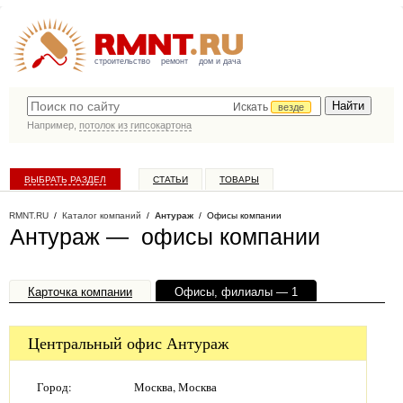
строительство
ремонт
дом и дача
Искать
везде
Например,
потолок из гипсокартона
ВЫБРАТЬ РАЗДЕЛ
СТАТЬИ
ТОВАРЫ
КАТАЛОГ КОМПАНИЙ
RMNT.RU
/
Каталог компаний
/
Антураж
/ Офисы компании
Антураж — офисы компании
Карточка компании
Офисы, филиалы — 1
Центральный офис Антураж
Город:
Москва, Москва