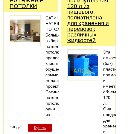
НАТЯЖНЫЕ
прямоугольная
ПОТОЛКИ
120 л из
пищевого
полиэтилена
САТИНОВЫЕ
для хранения и
НАТЯЖНЫЕ
перевозок
ПОТОЛКИ
различных
Большой
жидкостей
выбор
натяжных
потолков
Эта
предоставляет
емкость
клиенту
(бак)
осуществить
пластиковая
самые
прямоугольная
желанные
и
проекты.
имеет
Сатиновые
объем
натяжные
120
потолки-
л.
один
Она
из…
предназначена
для
хранения
350 руб
Купить
и