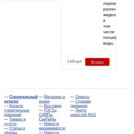
перевозки
различных
жидкостей,
в
том
числе
питьевой
воды,
…
5 610 руб
Купить
—
Строительный
—
Магазины и
—
Опросы
каталог
рынки
—
Словари
—
Каталог
—
Выставки
терминов
строительных
—
ГОСТы,
—
Лента
компаний
СНИПы,
новостей RSS
—
Товары и
СанПиНы
услуги
—
Новости
—
Статьи и
недвижимости
обзоры
—
Новости