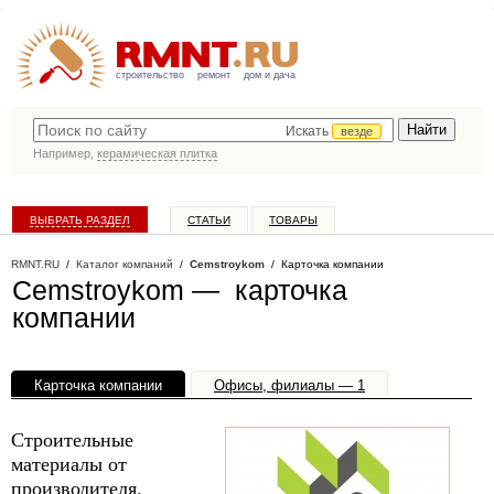
строительство
ремонт
дом и дача
Искать
везде
Например,
керамическая плитка
ВЫБРАТЬ РАЗДЕЛ
СТАТЬИ
ТОВАРЫ
КАТАЛОГ КОМПАНИЙ
RMNT.RU
/
Каталог компаний
/
Cemstroykom
/ Карточка компании
Cemstroykom — карточка
компании
Карточка компании
Офисы, филиалы — 1
Строительные
материалы от
производителя.