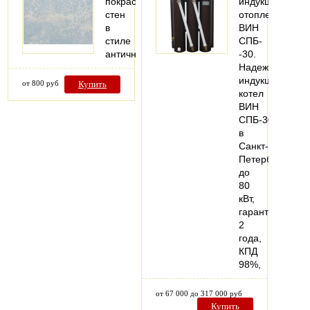
покраска
индукционный
стен
отопление
в
ВИН
стиле
СПБ-
античности
-30.
Надежный
индукционный
от 800 руб
Купить
котел
ВИН
СПБ-30
в
Санкт-
Петербурге
до
80
кВт,
гарантия
2
года,
КПД
98%,
от 67 000 до 317 000 руб
Купить