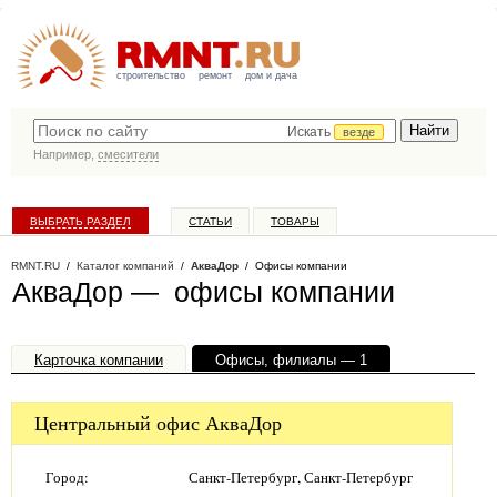
строительство
ремонт
дом и дача
Искать
везде
Например,
смесители
ВЫБРАТЬ РАЗДЕЛ
СТАТЬИ
ТОВАРЫ
КАТАЛОГ КОМПАНИЙ
RMNT.RU
/
Каталог компаний
/
АкваДор
/ Офисы компании
АкваДор — офисы компании
Карточка компании
Офисы, филиалы — 1
Центральный офис АкваДор
Город:
Санкт-Петербург, Санкт-Петербург