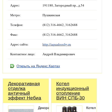
Адрес:
191180, Загородный пр., д.54
Метро:
Пушкинская
Телефон:
(812) 316-4662, 3162688
Факс:
(812) 316-4662, 3162688
Адрес сайта:
http://aquadoor.by.ru
Контактное лицо:
Андрей Владимирович
Открыть на Яндекс.Картах
Декоративная
Котел
отделка
индукционный
античный
отопление
эффект Небиа
ВИН СПБ-30
Декоративная
Котел