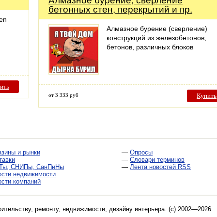
Алмазное бурение, cверление
бетонных стен, перекрытий и пр.
en
Алмазное бурение (сверление)
конструкций из железобетонов,
бетонов, различных блоков
ить
от 3 333 руб
Купить
азины и рынки
—
Опросы
тавки
—
Словари терминов
Ты, СНИПы, СанПиНы
—
Лента новостей RSS
ости недвижимости
ости компаний
оительству, ремонту, недвижимости, дизайну интерьера
. (c) 2002—2026