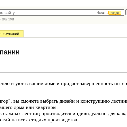
Искать
везде
р,
ламинат
ОГ КОМПАНИЙ
мпании
тепло и уют в вашем доме и придаст завершенность интер
нгор", вы сможете выбрать дизайн и конструкцию лестни
ашего дома или квартиры.
жэтажных лестниц производится индивидуально для каж
гий на всех стадиях производства.