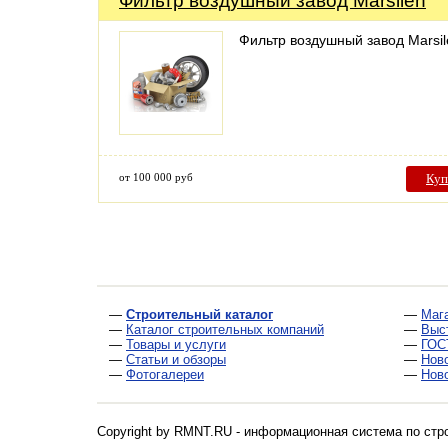
Фильтр воздушный завод Marsilen
Фильтр воздушный завод Marsil
от 100 000 руб
Куп
—
Строительный каталог
—
Маг
—
Каталог строительных компаний
—
Выс
—
Товары и услуги
—
ГОС
—
Статьи и обзоры
—
Нов
—
Фотогалереи
—
Нов
Copyright by RMNT.RU - информационная система по
стр