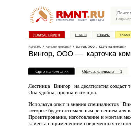
Наприме
строительство
ремонт
дом и дача
ВЫБРАТЬ РАЗДЕЛ
СТАТЬИ
ТОВАРЫ
КАТАЛ
RMNT.RU
/
Каталог компаний
/
Вингор, ООО
/ Карточка компании
Вингор, ООО — карточка ко
Карточка компании
Офисы, филиалы — 1
Лестница "Вингор" на десятилетия создаст 
Она удобна, прочна и изящна.
Используя опыт и знания специалистов "Ви
которые будут оптимальным решением для в
Проектирование, изготовление и монтаж ме
клиента с применением современных техноло