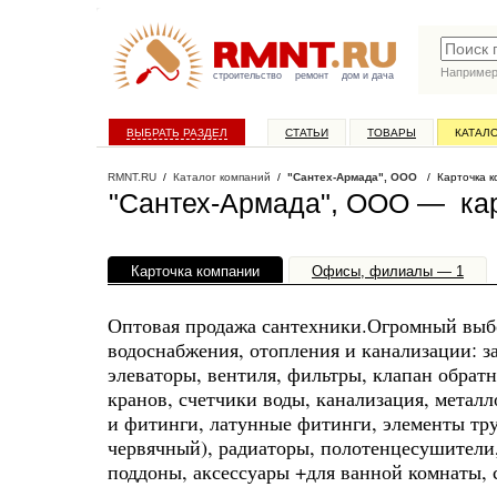
Наприме
строительство
ремонт
дом и дача
ВЫБРАТЬ РАЗДЕЛ
СТАТЬИ
ТОВАРЫ
КАТАЛ
RMNT.RU
/
Каталог компаний
/
"Сантех-Армада", ООО
/ Карточка к
"Сантех-Армада", ООО — кар
Карточка компании
Офисы, филиалы — 1
Оптовая продажа сантехники.Огромный выбо
водоснабжения, отопления и канализации: за
элеваторы, вентиля, фильтры, клапан обра
кранов, счетчики воды, канализация, метал
и фитинги, латунные фитинги, элементы труб
червячный), радиаторы, полотенцесушители,
поддоны, аксессуары +для ванной комнаты, 