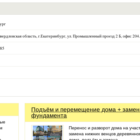
ург
вердловская область, г.Екатеринбург, ул. Промышленный проезд 2 Б, офис 204.
-85
Подъём и перемещение дома + замен
фундамента
ные
ом
Перенос и разворот дома на участ
замена нижних венцов деревянно
з.
дома, подъём и замена