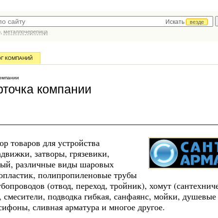
Искать
везде
р,
металлочерепица
ОГ КОМПАНИЙ
омпании
точка компании
р товаров для устройства
движки, затворы, грязевики,
тный, различные виды шаровых
лопластик, полипропиленовые трубы
опроводов (отвод, переход, тройник), хомут (сантехнич
 смесители, подводка гибкая, санфаянс, мойки, душевые
сифоны, сливная арматура и многое другое.