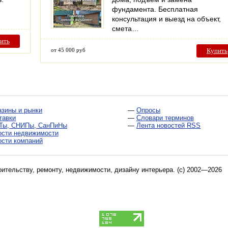
фундамента. Бесплатная
консультация и выезд на объект,
смета…
ить
от 45 000 руб
Купить
азины и рынки
—
Опросы
тавки
—
Словари терминов
Ты, СНИПы, СанПиНы
—
Лента новостей RSS
ости недвижимости
ости компаний
оительству, ремонту, недвижимости, дизайну интерьера
. (c) 2002—2026