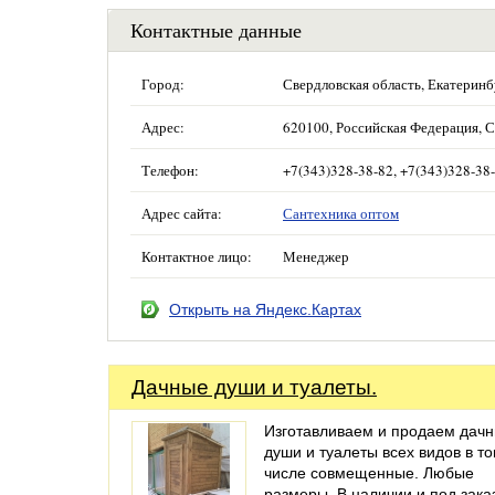
Контактные данные
Город:
Свердловская область, Екатеринб
Адрес:
620100, Российская Федерация, С
Телефон:
+7(343)328-38-82, +7(343)328-38
Адрес сайта:
Сантехника оптом
Контактное лицо:
Менеджер
Открыть на Яндекс.Картах
Дачные души и туалеты.
Изготавливаем и продаем дач
души и туалеты всех видов в т
числе совмещенные. Любые
размеры. В наличии и под зака