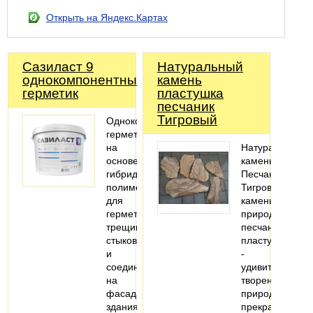
Открыть на Яндекс.Картах
Сазиласт 9
Натуральный
однокомпонентный
камень
герметик
пластушка
песчаник
Тигровый
Однокомпонентный
герметик
на
Натуральный
основе
камень
гибридного
Песчаник
полимера,
Тигровый,
для
камень
герметизация
природный
трещин,
песчаник
стыков
пластушка
и
-
соединений
удивительное
на
творение
фасадах
природы,
здания.
прекрасное