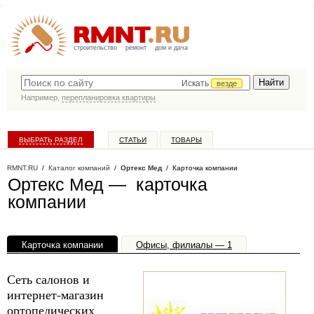
строительство
ремонт
дом и дача
Искать
везде
Например,
перепланировка квартиры
ВЫБРАТЬ РАЗДЕЛ
СТАТЬИ
ТОВАРЫ
КАТАЛОГ КОМПАНИЙ
RMNT.RU
/
Каталог компаний
/
Ортекс Мед
/ Карточка компании
Ортекс Мед — карточка
компании
Карточка компании
Офисы, филиалы — 1
Сеть салонов и
интернет-магазин
ортопедических