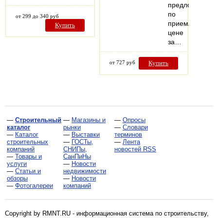
предложение
по
от 299 до 340 руб
приемлемой
Купить
цене
за…
от 727 руб
Купить
—
Строительный
—
Магазины и
—
Опросы
каталог
рынки
—
Словари
—
Каталог
—
Выставки
терминов
строительных
—
ГОСТы,
—
Лента
компаний
СНИПы,
новостей RSS
—
Товары и
СанПиНы
услуги
—
Новости
—
Статьи и
недвижимости
обзоры
—
Новости
—
Фотогалереи
компаний
Copyright by RMNT.RU - информационная система по
строительству,