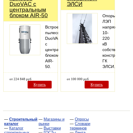
DuoVAC с
ЭЛСИ
центральным
блоком AIR-50
Опоры
ЛЭП
Встроенный
напряжением
пылесос
10-
DuoVAC
220
с
кВ
центральным
собственной
блоком
конструкции
AIR-
ГК
50.
ЭЛСИ.
от 224 848 руб
от 100 000 руб
Купить
Купить
—
Строительный
—
Магазины и
—
Опросы
каталог
рынки
—
Словари
—
Каталог
—
Выставки
терминов
строительных
—
ГОСТы,
—
Лента