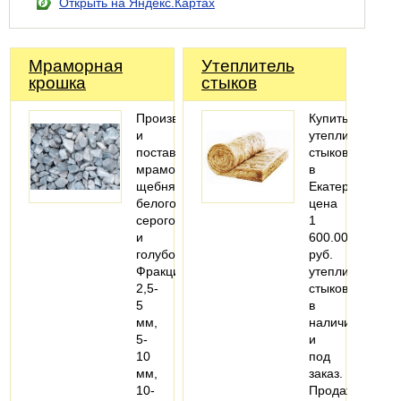
Открыть на Яндекс.Картах
Мраморная
Утеплитель
крошка
стыков
Производство
Купить
и
утеплитель
поставки
стыков
мраморного
в
щебня
Екатеринбурге,
белого,
цена
серого
1
и
600.00
голубого.
руб.
Фракции
утеплитель
2,5-
стыков
5
в
мм,
наличии
5-
и
10
под
мм,
заказ.
10-
Продажа