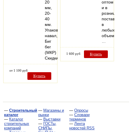
20
оптом
мм,
и в
20-
розницу,
40
поставки
мм.
в
Упаковка:
любых
навал,
объемах.
Биг
…
бег
(МКР)
1 600 руб
Купить
Скидки…
от 1 100 руб
Купить
—
Строительный
—
Магазины и
—
Опросы
каталог
рынки
—
Словари
—
Каталог
—
Выставки
терминов
строительных
—
ГОСТы,
—
Лента
компаний
СНИПы,
новостей RSS