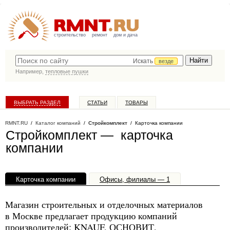
строительство
ремонт
дом и дача
Искать
везде
Например,
тепловые пушки
ВЫБРАТЬ РАЗДЕЛ
СТАТЬИ
ТОВАРЫ
КАТАЛОГ КОМПАНИЙ
RMNT.RU
/
Каталог компаний
/
Стройкомплект
/ Карточка компании
Стройкомплект — карточка
компании
Карточка компании
Офисы, филиалы — 1
Магазин строительных и отделочных материалов
в Москве предлагает продукцию компаний
производителей: KNAUF, ОСНОВИТ,