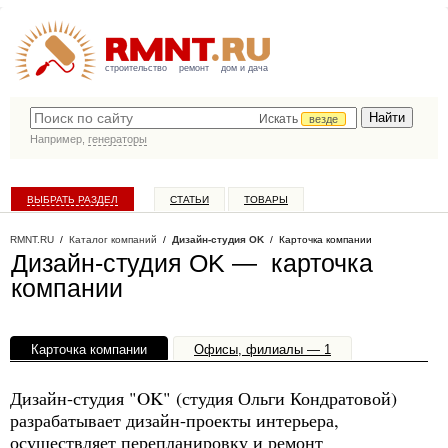
строительство
ремонт
дом и дача
Искать
везде
Например,
генераторы
ВЫБРАТЬ РАЗДЕЛ
СТАТЬИ
ТОВАРЫ
КАТАЛОГ КОМПАНИЙ
RMNT.RU
/
Каталог компаний
/
Дизайн-студия OK
/ Карточка компании
Дизайн-студия OK — карточка
компании
Карточка компании
Офисы, филиалы — 1
Дизайн-студия "OK" (студия Ольги Кондратовой)
разрабатывает дизайн-проекты интерьера,
осуществляет перепланировку и ремонт