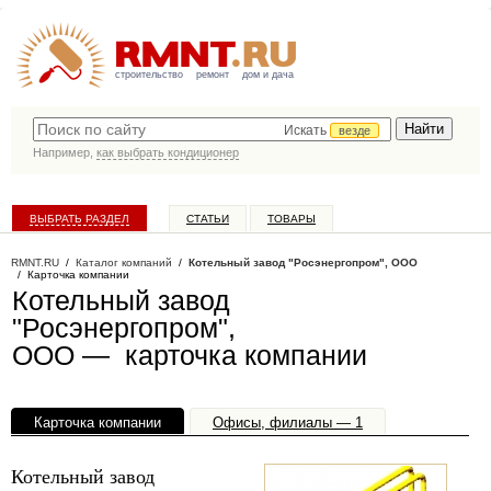
строительство
ремонт
дом и дача
Искать
везде
Например,
как выбрать кондиционер
ВЫБРАТЬ РАЗДЕЛ
СТАТЬИ
ТОВАРЫ
КАТАЛОГ КОМПАНИЙ
RMNT.RU
/
Каталог компаний
/
Котельный завод "Росэнергопром", ООО
/ Карточка компании
Котельный завод
"Росэнергопром",
ООО — карточка компании
Карточка компании
Офисы, филиалы — 1
Котельный завод