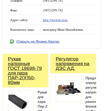
Телефон:
(3852)299-741
Факс:
(3852)299-742
Адрес сайта:
http://www.kvzr.ru
Контактное лицо:
менеджер Инна Михайловна
Открыть на Яндекс.Картах
Рукав
Регулятор
напорные
напряжения на
ГОСТ 18698-79
ДЭС АД.
для пара
ПАР-2(Х)50-
Предлагаем
80мм
электронные
регуляторы
Рукав
напряжения
для
для
пара
ремонта
Пар-2
блоков