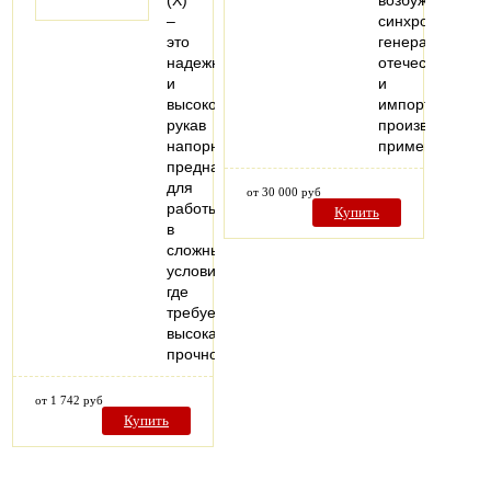
(X)
возбуждения
–
синхронных
это
генераторов
надежный
отечественного
и
и
высококачественный
импортного
рукав
производства,
напорный,
применяемых
предназначенный
для
от 30 000 руб
работы
Купить
в
сложных
условиях,
где
требуется
высокая
прочность…
от 1 742 руб
Купить