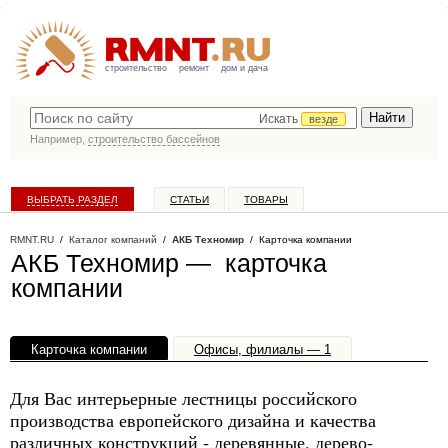
строительство
ремонт
дом и дача
Искать
везде
Например,
строительство бассейнов
ВЫБРАТЬ РАЗДЕЛ
СТАТЬИ
ТОВАРЫ
КАТАЛОГ КОМПАНИЙ
RMNT.RU
/
Каталог компаний
/
АКБ Техномир
/ Карточка компании
АКБ Техномир — карточка
компании
Карточка компании
Офисы, филиалы — 1
Для Вас интерьерные лестницы российского
производства европейского дизайна и качества
различных конструкций - деревянные, дерево-