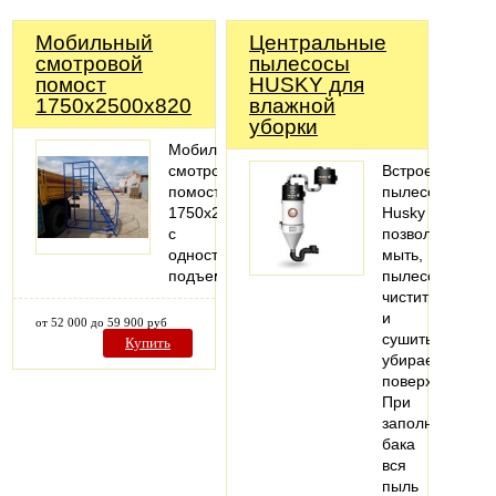
Мобильный
Центральные
смотровой
пылесосы
помост
HUSKY для
1750х2500х820
влажной
уборки
Мобильный
смотровой
Встроенные
помост
пылесосы
1750х2500х820
Husky
с
позволяют
односторонним
мыть,
подъемом
пылесосить,
чистить
и
от 52 000 до 59 900 руб
сушить
Купить
убираемые
поверхности.
При
заполнении
бака
вся
пыль