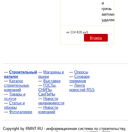
и
грязь
автоматически
удаляется…
от 224 828 руб
Купить
—
Строительный
—
Магазины и
—
Опросы
каталог
рынки
—
Словари
—
Каталог
—
Выставки
терминов
строительных
—
ГОСТы,
—
Лента
компаний
СНИПы,
новостей RSS
—
Товары и
СанПиНы
услуги
—
Новости
—
Статьи и
недвижимости
обзоры
—
Новости
—
Фотогалереи
компаний
Copyright by RMNT.RU - информационная система по
строительству,