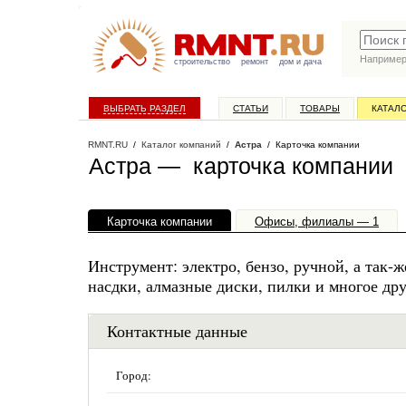
Наприме
строительство
ремонт
дом и дача
ВЫБРАТЬ РАЗДЕЛ
СТАТЬИ
ТОВАРЫ
КАТАЛ
RMNT.RU
/
Каталог компаний
/
Астра
/ Карточка компании
Астра — карточка компании
Карточка компании
Офисы, филиалы — 1
Инструмент: электро, бензо, ручной, а так-
насдки, алмазные диски, пилки и многое дру
Контактные данные
Город: