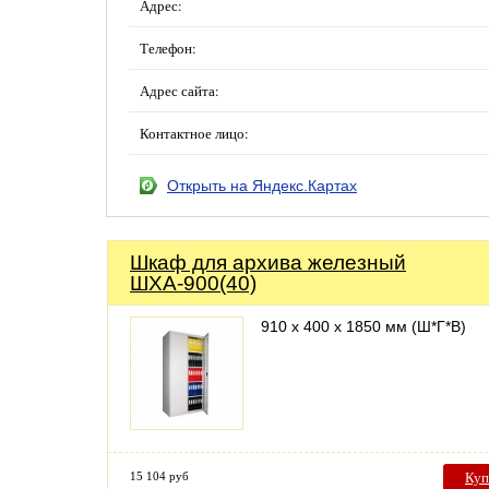
Адрес:
Телефон:
Адрес сайта:
Контактное лицо:
Открыть на Яндекс.Картах
Шкаф для архива железный
ШХА-900(40)
910 х 400 х 1850 мм (Ш*Г*В)
15 104 руб
Куп