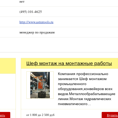
нет
(495) 101-4625
http://www.astratools.ru
менеджер по продажам
Шеф монтаж на монтажные работы
Компания профессионально
занимается Шеф монтажом
промышленного
оборудования,конвейеров всех
видов.Металлообрабатывающие
линии.Монтаж гидравлических
пневматического…
ить
от 1 800 до 2 500 руб
Купить