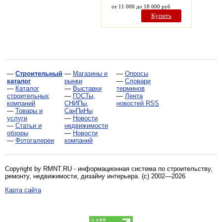
от 11 000 до 18 000 руб
Купить
—
Строительный
—
Магазины и
—
Опросы
каталог
рынки
—
Словари
—
Каталог
—
Выставки
терминов
строительных
—
ГОСТы,
—
Лента
компаний
СНИПы,
новостей RSS
—
Товары и
СанПиНы
услуги
—
Новости
—
Статьи и
недвижимости
обзоры
—
Новости
—
Фотогалереи
компаний
Copyright by RMNT.RU - информационная система по
строительству,
ремонту, недвижимости, дизайну интерьера
. (c) 2002—2026
Карта сайта