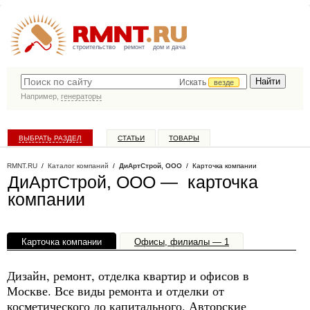
строительство
ремонт
дом и дача
Искать
везде
Например,
генераторы
ВЫБРАТЬ РАЗДЕЛ
СТАТЬИ
ТОВАРЫ
КАТАЛОГ КОМПАНИЙ
RMNT.RU
/
Каталог компаний
/
ДиАртСтрой, ООО
/ Карточка компании
ДиАртСтрой, ООО — карточка
компании
Карточка компании
Офисы, филиалы — 1
Дизайн, ремонт, отделка квартир и офисов в
Москве. Все виды ремонта и отделки от
косметического до капитального. Авторские