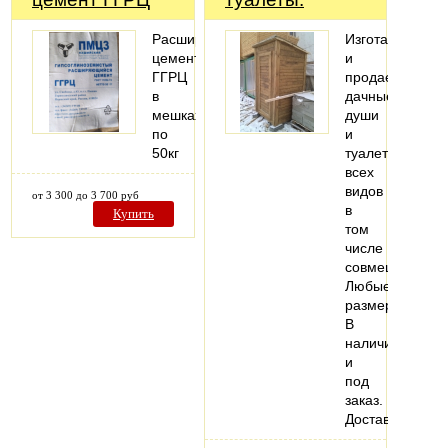
Расширяющийся
Изготавливаем
цемент
и
ГГРЦ
продаем
в
дачные
мешках
души
по
и
50кг
туалеты
всех
видов
от 3 300 до 3 700 руб
в
Купить
том
числе
совмещенные.
Любые
размеры.
В
наличии
и
под
заказ.
Доставка.