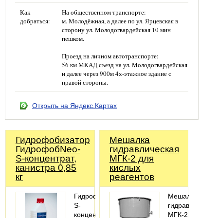
Как
На общественном транспорте:
добраться:
м. Молодёжная, а далее по ул. Ярцевская в
сторону ул. Молодогвардейская 10 мин
пешком.
Проезд на личном автотранспорте:
56 км МКАД съезд на ул. Молодогвардейская
и далее через 900м 4х-этажное здание с
правой стороны.
Открыть на Яндекс.Картах
Гидрофобизатор
Мешалка
ГидрофобNeo-
гидравлическая
S-концентрат,
МГК-2 для
канистра 0,85
кислых
кг
реагентов
ГидрофобNeo-
Мешалка
S-
гидравлическа
концентрат
МГК-2