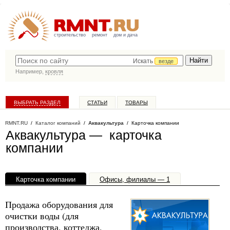
строительство
ремонт
дом и дача
Искать
везде
Например,
кровля
ВЫБРАТЬ РАЗДЕЛ
СТАТЬИ
ТОВАРЫ
КАТАЛОГ КОМПАНИЙ
RMNT.RU
/
Каталог компаний
/
Аквакультура
/ Карточка компании
Аквакультура — карточка
компании
Карточка компании
Офисы, филиалы — 1
Продажа оборудования для
очистки воды (для
производства, коттеджа,