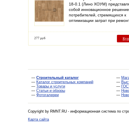
18-0.1 (Лино ХОУМ) представл
собой инновационное решение
потребителей, стремящихся к
оптимизации затрат при ремо
277 руб
Куп
—
Строительный каталог
—
Маг
—
Каталог строительных компаний
—
Выс
—
Товары и услуги
—
ГОС
—
Статьи и обзоры
—
Нов
—
Фотогалереи
—
Нов
Copyright by RMNT.RU - информационная система по
стр
Карта сайта