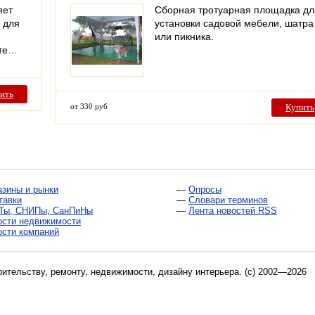
яет
Сборная тротуарная площадка дл
 для
установки садовой мебели, шатра
или пикника.
нте…
ить
от 330 руб
Купить
азины и рынки
—
Опросы
тавки
—
Словари терминов
Ты, СНИПы, СанПиНы
—
Лента новостей RSS
ости недвижимости
ости компаний
оительству, ремонту, недвижимости, дизайну интерьера
. (c) 2002—2026