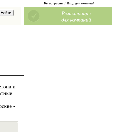
Регистрация
/
Вход для компаний
Регистрация
для компаний
етона и
атные
оскве -