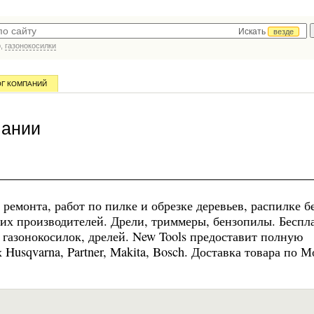
Искать
везде
р,
газонокосилки
ОГ КОМПАНИЙ
пании
ремонта, работ по пилке и обрезке деревьев, распилке б
щих производителей. Дрели, триммеры, бензопилы. Беспл
 газонокосилок, дрелей. New Tools предоставит полную
sqvarna, Partner, Makita, Bosch. Доставка товара по М