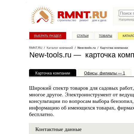
Наприме
строительство
ремонт
дом и дача
ВЫБРАТЬ РАЗДЕЛ
СТАТЬИ
ТОВАРЫ
КАТАЛ
RMNT.RU
/
Каталог компаний
/
New-tools.ru
/ Карточка компании
New-tools.ru — карточка ком
Карточка компании
Офисы, филиалы — 1
Широкий спектр товаров для садовых работ, 
многое другое. Электроинструмент от веду
консультации по вопросам выбора бензопил,
информацию об имеющихся товарах, фирмах Hu
бесплатно.
Контактные данные