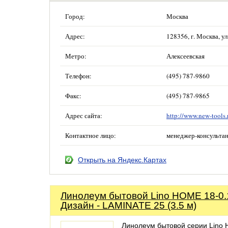
Город:
Москва
Адрес:
128356, г. Москва, ул
Метро:
Алексеевская
Телефон:
(495) 787-9860
Факс:
(495) 787-9865
Адрес сайта:
http://www.new-tools.
Контактное лицо:
менеджер-консульта
Открыть на Яндекс.Картах
Линолеум бытовой Lino HOME 18-0.
Дизайн - LAMINATE 25 (3.5 м)
Линолеум бытовой серии Lino