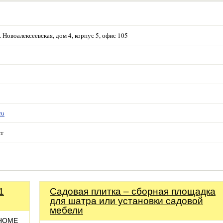
. Новоалексеевская, дом 4, корпус 5, офис 105
ru
нт
1
Садовая плитка – сборная площадка
для шатра или установки садовой
мебели
 HOME