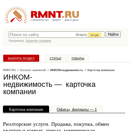
строительство
ремонт
дом и дача
Искать
везде
Например,
бурение скважин
ВЫБРАТЬ РАЗДЕЛ
СТАТЬИ
ТОВАРЫ
КАТАЛОГ КОМПАНИЙ
RMNT.RU
/
Каталог компаний
/
ИНКОМ-недвижимость
/ Карточка компании
ИНКОМ-
недвижимость — карточка
компании
Карточка компании
Офисы, филиалы — 1
Риэлторские услуги. Продажа, покупка, обмен
квартир и комнат, аренда, коммерческая