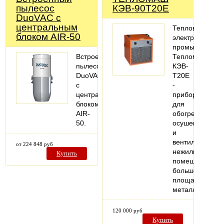
пылесос
КЭВ-90Т20Е
DuoVAC с
центральным
Тепловентилят
блоком AIR-50
электрический
промышленны
Встроенный
Тепломаш
пылесос
КЭВ-
DuoVAC
Т20E
с
-
центральным
прибор
блоком
для
AIR-
обогрева,
50.
осушения
и
вентиляции
от 224 848 руб
нежилых
Купить
помещений
большой
площади,
металлически
120 000 руб
Купить