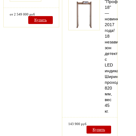
"Профи
18"
—
от 2 549 000 руб
новинка
Купить
2017
года!
18
независимых
зон
детектировани
с
LED
индикацией.
Ширина
прохода
820
мм,
вес
45
кг.
143 900 руб
Купить