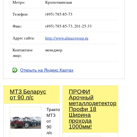
Метро:
Кропоткинская
Телефон:
(495) 785-85-73
Факс:
(495) 785-85-73, 201-25-33
Адрес сайта:
http://www.almazgroup.ru
Контактное
менеджер
лицо:
Открыть на Яндекс.Картах
МТЗ Беларус
ПРОФИ
от 90 л/с
Арочный
металлодетектор
Профи 18
Трактор
Ширина
МТЗ
прохода
от
1000мм!
90
л/с