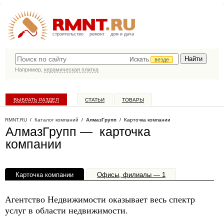
строительство
ремонт
дом и дача
Искать
везде
Например,
керамическая плитка
ВЫБРАТЬ РАЗДЕЛ
СТАТЬИ
ТОВАРЫ
КАТАЛОГ КОМПАНИЙ
RMNT.RU
/
Каталог компаний
/
АлмазГрупп
/ Карточка компании
АлмазГрупп — карточка
компании
Карточка компании
Офисы, филиалы — 1
Агентство Недвижимости оказывает весь спектр
услуг в области недвижимости.