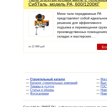
СибТаль, модель PA, 600/1200КГ
Мини тали передвижные РА
представляют собой идеально
решение для эффективного
подъема и перемещения грузо
производственных помещениях
складах и мастерских.…
от 22 000 руб
Куп
—
Строительный каталог
—
Маг
—
Каталог строительных компаний
—
Выс
—
Товары и услуги
—
ГОС
—
Статьи и обзоры
—
Нов
—
Фотогалереи
—
Нов