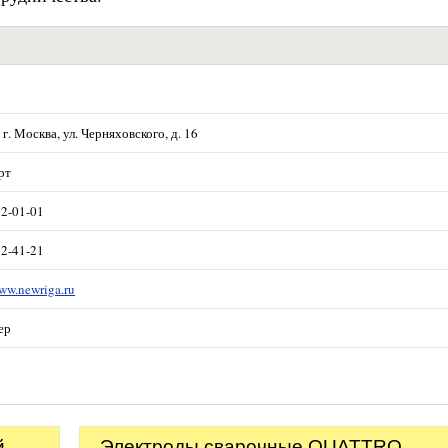
 г. Москва, ул. Черняховского, д. 16
рт
52-01-01
52-41-21
www.newriga.ru
ер
й
Электроды сварочные QUATTRO