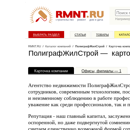
Наприме
строительство
ремонт
дом и дача
ВЫБРАТЬ РАЗДЕЛ
СТАТЬИ
ТОВАРЫ
КАТАЛ
RMNT.RU
/
Каталог компаний
/
ПолиграфЖилСтрой
/ Карточка комп
ПолиграфЖилСтрой — карто
Карточка компании
Офисы, филиалы — 1
Агентство недвижимости ПолиграфЖилСтрой 
сотрудников, современным технологиям, пос
и неизменному соблюдению в работе профес
уважение как среди профессионалов, так и 
Репутация - наш главный капитал, заслужен
оспоренной, но даже подвергнутой сомнению
считаем единственно возможной формой сот