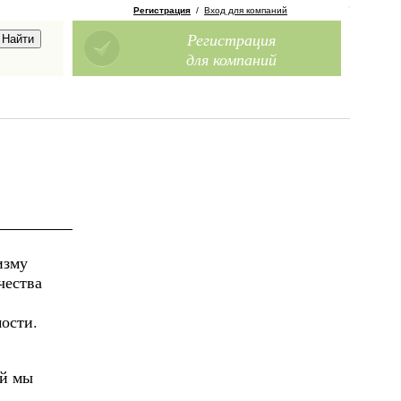
Регистрация
/
Вход для компаний
Регистрация
для компаний
изму
чества
ости.
ый мы