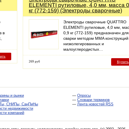
ELEMENTI рутиловые, 4,0 мм, масса 0
кг (772-159) (Электроды сварочные)
е
Электроды сварочные QUATTRO
ELEMENTI рутиловые, 4,0 мм, ма
в в
0,9 кг (772-159) предназначен для
,
сварки методом MMA конструкций
низколегированных и
малоуглеродистых…
ить
269 руб
Купить
азины и рынки
—
Опросы
тавки
—
Словари терминов
Ты, СНИПы, СанПиНы
—
Лента новостей RSS
ости недвижимости
ости компаний