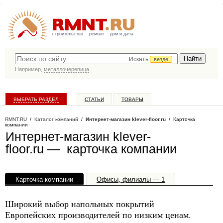
строительство
ремонт
дом и дача
Искать
везде
Например,
металлочерепица
ВЫБРАТЬ РАЗДЕЛ
СТАТЬИ
ТОВАРЫ
КАТАЛОГ КОМПАНИЙ
RMNT.RU
/
Каталог компаний
/
Интернет-магазин klever-floor.ru
/ Карточка
компании
Интернет-магазин klever-
floor.ru — карточка компании
Карточка компании
Офисы, филиалы — 1
Широкий выбор напольных покрытий
Европейских производителей по низким ценам.