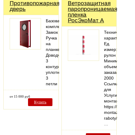
Противопожарная
Ветрозащитная
дверь
паропроницаемая
пленка
РосЭкоМат А
Базовая
комплектация:
Замок
Технические
Ручка
характеристики
на
Ед.
планке
измер:
Доводчик
рулон
3
Минимальный
контура
объем
уплотнения
заказа:
3
2000
петли
Ссылка
для
Услуги
от 15 000 руб
монтажа:
Купить
https://vezuteplo
montazhnye-
raboty/
…