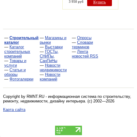
3 950 руб
Купить
—
Строительный
—
Магазины и
—
Опросы
каталог
рынки
—
Словари
—
Каталог
—
Выставки
терминов
строительных
—
ГОСТы,
—
Лента
компаний
СНИПы,
новостей RSS
—
Товары и
СанПиНы
услуги
—
Новости
—
Статьи и
недвижимости
обзоры
—
Новости
—
Фотогалереи
компаний
Copyright by RMNT.RU - информационная система по
строительству,
ремонту, недвижимости, дизайну интерьера
. (c) 2002—2026
Карта сайта